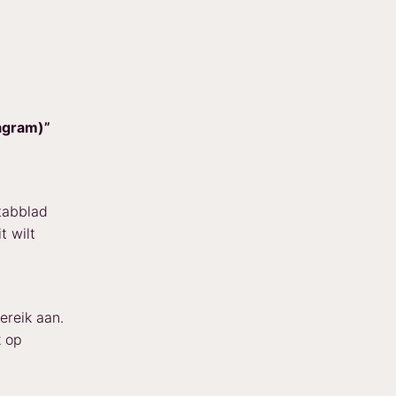
iagram)”
tabblad
t wilt
reik aan.
k op