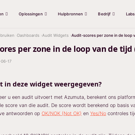
en
Oplossingen
Hulpbronnen
Bedrijf
Labs
bruiken
Dashboards
Audit Widgets
Audit-scores per zone in de loop va
ores per zone in de loop van de tijd
-06-17
t in deze widget weergegeven?
er u een audit uitvoert met Azumuta, berekent ons platfor
e score van die audit. De score wordt berekend op basis v
ieve antwoorden op
OK/NOK (Not OK)
en
Yes/No
controles ti