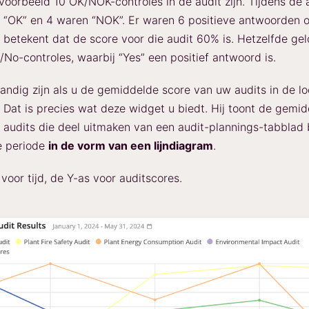
ijvoorbeeld 10 OK/NOK-controles in de audit zijn. Tijdens de
 “OK” en 4 waren “NOK”. Er waren 6 positieve antwoorden 
t betekent dat de score voor die audit 60% is. Hetzelfde gel
/No-controles, waarbij “Yes” een positief antwoord is.
handig zijn als u de gemiddelde score van uw audits in de l
n? Dat is precies wat deze widget u biedt. Hij toont de gemi
e audits die deel uitmaken van een audit-plannings-tabblad
e periode
in de vorm van een lijndiagram
.
voor tijd, de Y-as voor auditscores.