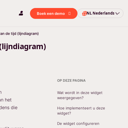
NL
Nederlands
Boek een demo
n de tijd (lijndiagram)
 (lijndiagram)
OP DEZE PAGINA
m
Wat wordt in deze widget
weergegeven?
an het
jdens die
Hoe implementeert u deze
widget?
De widget configureren