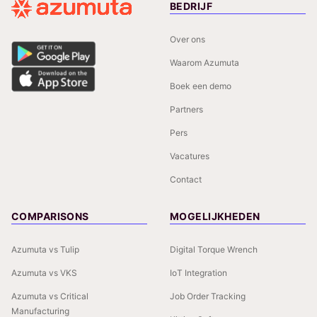
BEDRIJF
Over ons
Waarom Azumuta
Boek een demo
Partners
Pers
Vacatures
Contact
COMPARISONS
MOGELIJKHEDEN
Azumuta vs Tulip
Digital Torque Wrench
Azumuta vs VKS
IoT Integration
Azumuta vs Critical
Job Order Tracking
Manufacturing