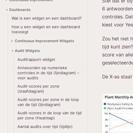
Stel dat er b
6 antwoorden
Dashboards
controles. Da
Wat is een widget en een dashboard?
kiest voor Yes
Hoe u een widget en een dashboard
toevoegt
Zou het niet 
Continuous Improvement Widgets
tijd kunt zie
Audit Widgets
score van all
Auditrapport-widget
geselecteerd
Antwoorden op numerieke
controles in de tijd (lijndiagram) –
De X-as staat 
voor audits
Audit-scores per zone
(staafdiagram)
Audit-scores per zone in de loop
van de tijd (lijndiagram)
Audit-scores in de loop van de tijd
per zone (Heatmap)
Aantal audits over tijd (tijdlijn)