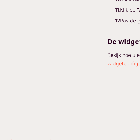
Klik op
“
Pas de g
De widge
Bekijk hoe u 
widgetconfigu