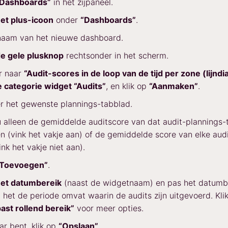
“Dashboards”
in het zijpaneel.
et plus-icoon
onder
“Dashboards”
.
naam van het nieuwe dashboard.
e gele plusknop
rechtsonder in het scherm.
r naar
“Audit-scores in de loop van de tijd per zone (lijnd
 categorie widget “Audits”
, en klik op
“Aanmaken”
.
r het gewenste plannings-tabblad.
u alleen de gemiddelde auditscore van dat audit-plannings-
en (vink het vakje aan) of de gemiddelde score van elke audi
ink het vakje niet aan).
“Toevoegen”
.
et datumbereik
(naast de widgetnaam) en pas het datumbe
 het de periode omvat waarin de audits zijn uitgevoerd. Kli
ast rollend bereik”
voor meer opties.
aar bent, klik op
“Opslaan”
.