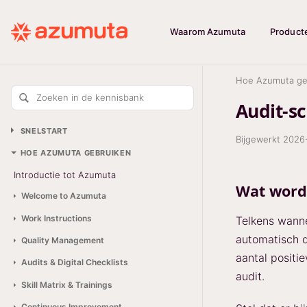
Waarom Azumuta
Product
Hoe Azumuta ge
Zoeken in de kennisbank
Audit-sc
SNELSTART
Bijgewerkt
2026
HOE AZUMUTA GEBRUIKEN
Introductie tot Azumuta
Wat word
Welcome to Azumuta
Work Instructions
Telkens wanne
automatisch d
Quality Management
aantal posit
Audits & Digital Checklists
audit.
Skill Matrix & Trainings
Continuous Improvement