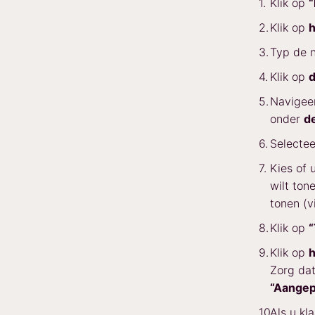
Klik op
Klik op
h
Typ de 
Klik op
d
Navigee
onder
de
Selectee
Kies of 
wilt ton
tonen (v
Klik op
Klik op
h
Zorg dat
“Aangep
Als u kl