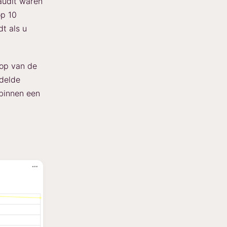
 audit waren
op 10
dt als u
oop van de
ddelde
 binnen een