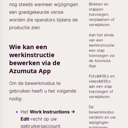
nog steeds wanneer wijzigingen
Blokken en
stappen
een goedgekeurde versie
toevoegen,
worden die operators tijdens de
verplaatsen of
verwijderen
productie zien.
Aan het einde
van een
Wie kan een
werkinstructie
een stap
werkinstructie
toevoegen via
de Azumuta
bewerken via de
App
Azumuta App
Foto&#39;s en
video&#39;s
Om de bewerkmodus te
aan een stap
gebruiken heeft u het volgende
toevoegen of
verwijderen
nodig:
De
Het
Work Instructions →
bewerkmodus
verlaten en uw
Edit
-recht op uw
wijzigingen
gebruikersaccount.
publiceren