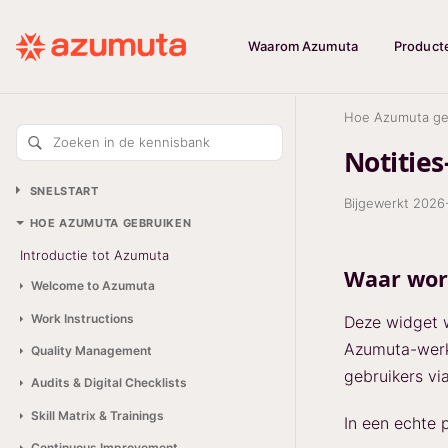
Waarom Azumuta
Product
Hoe Azumuta ge
Zoeken in de kennisbank
Notitie
SNELSTART
Bijgewerkt
2026
HOE AZUMUTA GEBRUIKEN
Introductie tot Azumuta
Waar wor
Welcome to Azumuta
Work Instructions
Deze widget w
Azumuta-werkr
Quality Management
gebruikers vi
Audits & Digital Checklists
Skill Matrix & Trainings
In een echte 
Continuous Improvement