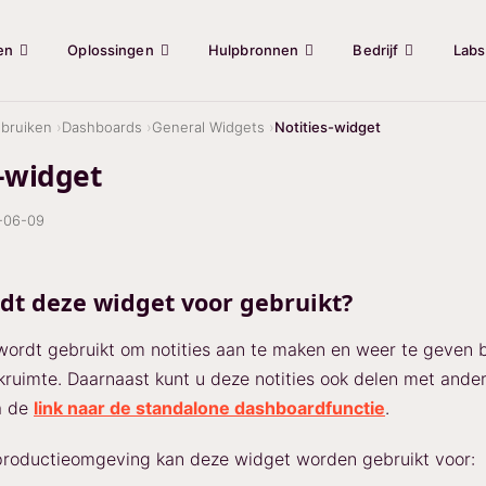
en
Oplossingen
Hulpbronnen
Bedrijf
Labs
bruiken
Dashboards
General Widgets
Notities-widget
s-widget
-06-09
dt deze widget voor gebruikt?
ordt gebruikt om notities aan te maken en weer te geven 
uimte. Daarnaast kunt u deze notities ook delen met ande
a de
link naar de standalone dashboardfunctie
.
productieomgeving kan deze widget worden gebruikt voor: