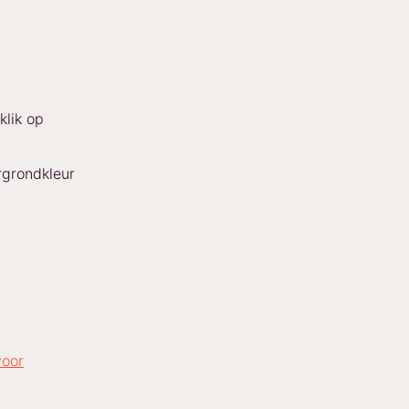
klik op
ergrondkleur
voor