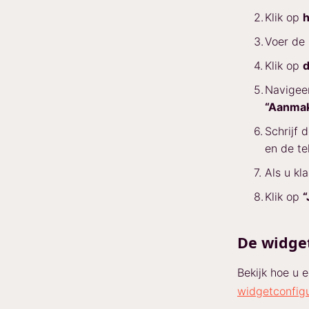
Klik op
h
Voer de
Klik op
d
Navigee
“Aanma
Schrijf 
en de te
Als u kl
Klik op
“
De widge
Bekijk hoe u 
widgetconfigu