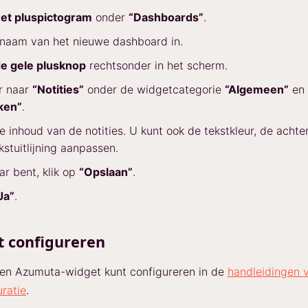
et pluspictogram
onder
“Dashboards”
.
 naam van het nieuwe dashboard in.
e gele plusknop
rechtsonder in het scherm.
r naar
“Notities”
onder de widgetcategorie
“Algemeen”
en 
ken”
.
de inhoud van de notities. U kunt ook de tekstkleur, de acht
kstuitlijning aanpassen.
aar bent, klik op
“Opslaan”
.
Ja”
.
t configureren
een Azumuta-widget kunt configureren in de
handleidingen 
ratie
.