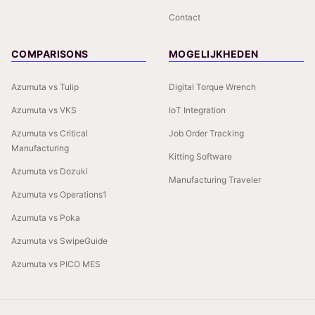
Contact
COMPARISONS
MOGELIJKHEDEN
Azumuta vs Tulip
Digital Torque Wrench
Azumuta vs VKS
IoT Integration
Azumuta vs Critical
Job Order Tracking
Manufacturing
Kitting Software
Azumuta vs Dozuki
Manufacturing Traveler
Azumuta vs Operations1
Azumuta vs Poka
Azumuta vs SwipeGuide
Azumuta vs PICO MES