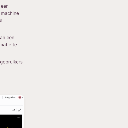
 een
e machine
ie
kan een
matie te
 gebruikers