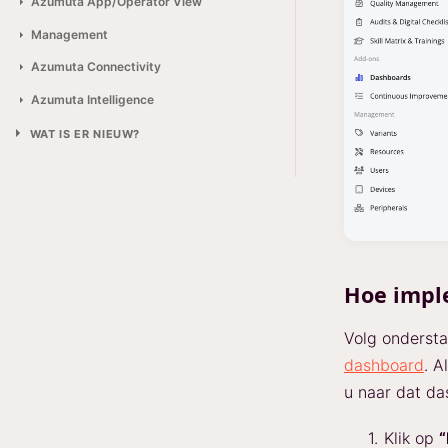
Azumuta App/Operator View
Management
Azumuta Connectivity
Azumuta Intelligence
WAT IS ER NIEUW?
Hoe impl
Volg onderst
dashboard
. A
u naar dat da
Klik op