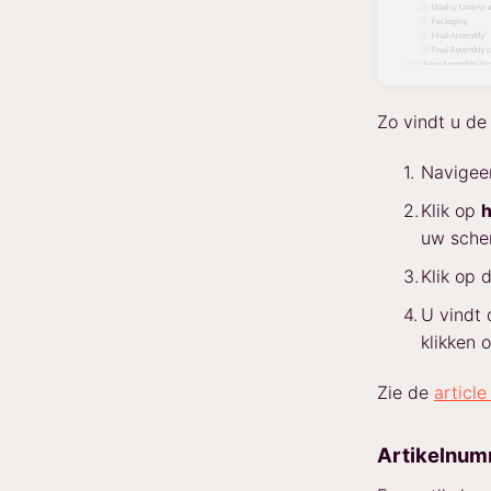
Zo vindt u de 
Navigeer
Klik op
h
uw scher
Klik op 
U vindt 
klikken 
Zie de
articl
Artikelnu