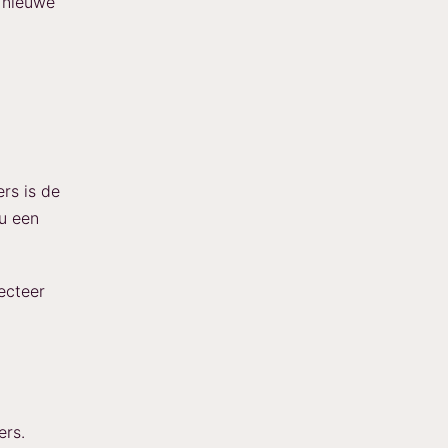
u nieuwe
rs is de
 u een
ecteer
ers.