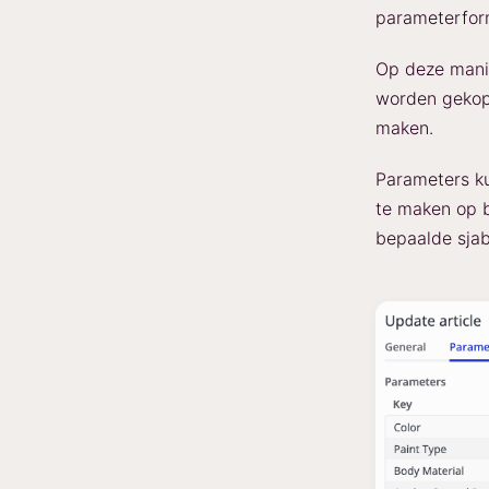
parameterfor
Op deze manie
worden gekopp
maken.
Parameters ku
te maken op b
bepaalde sjab