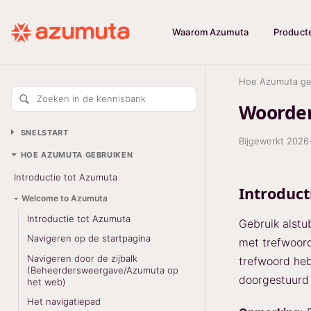
Waarom Azumuta
Product
Hoe Azumuta ge
Zoeken in de kennisbank
Woorden
SNELSTART
Bijgewerkt
2026
HOE AZUMUTA GEBRUIKEN
Introductie tot Azumuta
Introduct
Welcome to Azumuta
Introductie tot Azumuta
Gebruik alstu
Navigeren op de startpagina
met trefwoord
Navigeren door de zijbalk
trefwoord heb
(Beheerdersweergave/Azumuta op
doorgestuurd 
het web)
Het navigatiepad