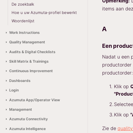
Opmerking:
D
De zoekbalk
items aan deze
Hoe u uw Azumuta-profiel bewerkt
Woordenlijst
A
Work Instructions
Quality Management
Een produc
Audits & Digital Checklists
Nadat u een p
Skill Matrix & Trainings
productorder 
Continuous Improvement
productorder:
Dashboards
Klik op
Login
"Produc
Azumuta App/Operator View
Selectee
Management
Klik op
"
Azumuta Connectivity
Zie de
qualit
Azumuta Intelligence