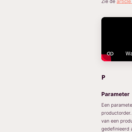
Zie de
articl
P
Parameter
Een parameter
productorder.
van een produ
gedefinieerd 