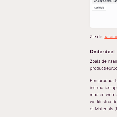
Zie de
parame
Onderdeel
Zoals de naam
productieproc
Een product b
instructiesta
moeten worden
werkinstructi
of Materials