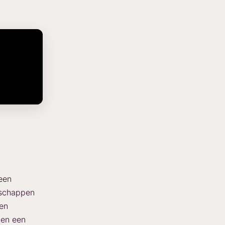
een
nschappen
den
men een