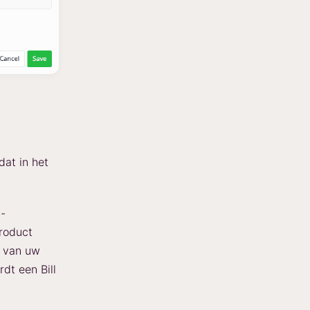
dat in het
-
product
d van uw
dt een Bill