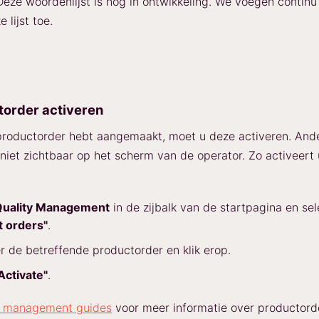
eze woordenlijst is nog in ontwikkeling. We voegen contin
 lijst toe.
torder activeren
roductorder hebt aangemaakt, moet u deze activeren. Ande
niet zichtbaar op het scherm van de operator. Zo activeert
Quality Management
in de zijbalk van de startpagina en sel
t orders"
.
r de betreffende productorder en klik erop.
Activate"
.
y management guides
voor meer informatie over productord