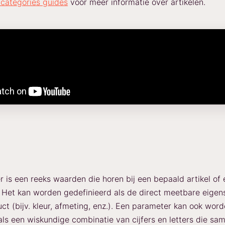
e categories guides
voor meer informatie over artikelen.
 is een reeks waarden die horen bij een bepaald artikel of 
 Het kan worden gedefinieerd als de direct meetbare eige
ct (bijv. kleur, afmeting, enz.). Een parameter kan ook wor
als een wiskundige combinatie van cijfers en letters die sa