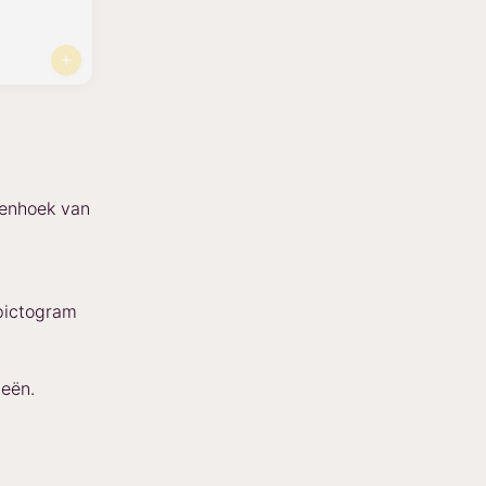
venhoek van
pictogram
ieën.