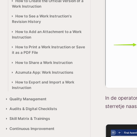
How to Create the Official Version of a
Work Instruction
How to See a Work Instruction's
Revision History
How to Add an Attachment to a Work
Instruction
How to Print a Work Instruction or Save
it as a PDF File
How to Share a Work Instruction
Azumuta App: Work Instructions
How to Export and Import a Work
Instruction
In de operato
Quality Management
sterretje naa
Audits & Digital Checklists
Skill Matrix & Trainings
Continuous Improvement