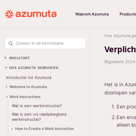
Waarom Azumuta
Product
Hoe Azumuta ge
Zoeken in de kennisbank
Verplic
SNELSTART
Bijgewerkt
2024
HOE AZUMUTA GEBRUIKEN
Introductie tot Azumuta
Het is in Azu
Welcome to Azumuta
doorlopen van
Work Instructions
Wat is een werkinstructie?
Een prod
Wat is een vrij raadpleegbare
Een erva
werkinstructie?
alleen b
How to Create a Work Instruction