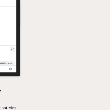
e
controles