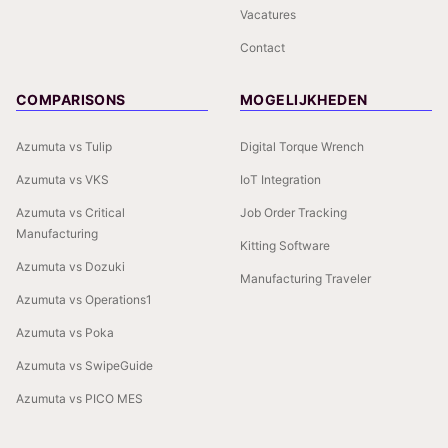
Vacatures
Contact
COMPARISONS
MOGELIJKHEDEN
Azumuta vs Tulip
Digital Torque Wrench
Azumuta vs VKS
IoT Integration
Azumuta vs Critical
Job Order Tracking
Manufacturing
Kitting Software
Azumuta vs Dozuki
Manufacturing Traveler
Azumuta vs Operations1
Azumuta vs Poka
Azumuta vs SwipeGuide
Azumuta vs PICO MES