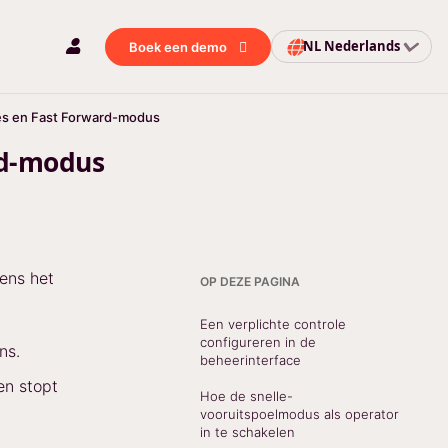
NL
Nederlands
Boek een demo
les en Fast Forward-modus
rd-modus
dens het
OP DEZE PAGINA
Een verplichte controle
configureren in de
ns.
beheerinterface
en stopt
Hoe de snelle-
vooruitspoelmodus als operator
in te schakelen