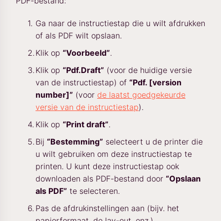
PDF-bestand:
Ga naar de instructiestap die u wilt afdrukken
of als PDF wilt opslaan.
Klik op
“Voorbeeld”
.
Klik op
“Pdf.Draft”
(voor de huidige versie
van de instructiestap) of
“Pdf. [version
number]”
(voor
de laatst goedgekeurde
versie van de instructiestap
).
Klik op
“Print draft”
.
Bij
“Bestemming”
selecteert u de printer die
u wilt gebruiken om deze instructiestap te
printen. U kunt deze instructiestap ook
downloaden als PDF-bestand door
“Opslaan
als PDF”
te selecteren.
Pas de afdrukinstellingen aan (bijv. het
papierformaat, de lay-out, enz.).