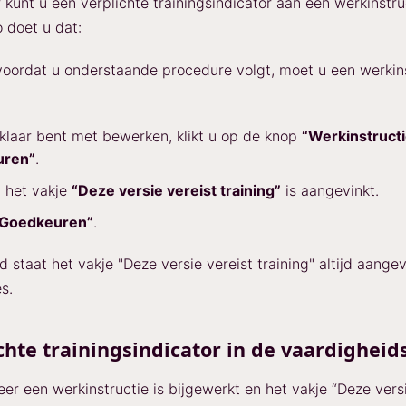
 kunt u een verplichte trainingsindicator aan een werkinstru
 doet u dat:
oordat u onderstaande procedure volgt, moet u een werkins
klaar bent met bewerken, klikt u op de knop
“Werkinstruct
uren”
.
 het vakje
“Deze versie vereist training”
is aangevinkt.
“Goedkeuren”
.
staat het vakje "Deze versie vereist training" altijd aangevi
s.
chte trainingsindicator in de vaardigheid
er een werkinstructie is bijgewerkt en het vakje “Deze versi