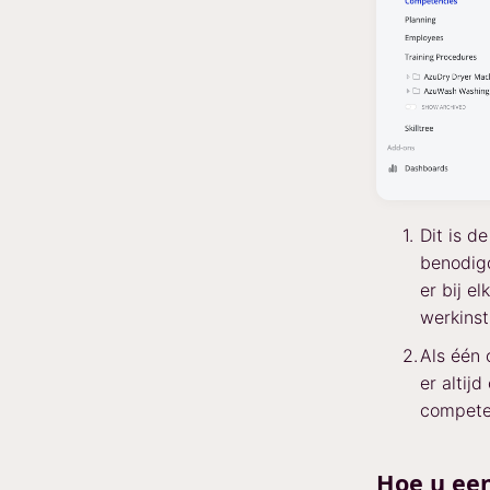
Dit is d
benodigd
er bij e
werkinst
Als één 
er altij
compete
Hoe u een