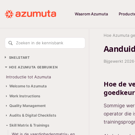
Waarom Azumuta
Product
Hoe Azumuta ge
Zoeken in de kennisbank
Aanduidi
SNELSTART
Bijgewerkt
2026
HOE AZUMUTA GEBRUIKEN
Introductie tot Azumuta
Hoe de ve
Welcome to Azumuta
goedkeure
Work Instructions
Sommige werki
Quality Management
operator die 
Audits & Digital Checklists
trainingspro
Skill Matrix & Trainings
Wat is de vaardighedenmatrix- en