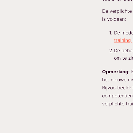
De verplichte
is voldaan:
De medew
training
De behee
om te zi
Opmerking:
B
het nieuwe ni
Bijvoorbeeld:
competentieni
verplichte tra