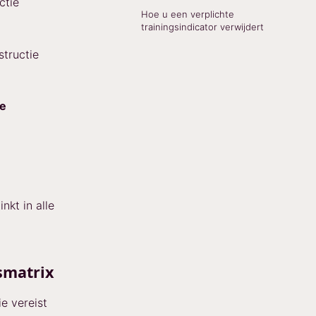
ctie
Hoe u een verplichte
trainingsindicator verwijdert
tructie
ie
nkt in alle
smatrix
e vereist