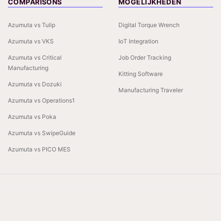
COMPARISONS
MOGELIJKHEDEN
Azumuta vs Tulip
Digital Torque Wrench
Azumuta vs VKS
IoT Integration
Azumuta vs Critical
Job Order Tracking
Manufacturing
Kitting Software
Azumuta vs Dozuki
Manufacturing Traveler
Azumuta vs Operations1
Azumuta vs Poka
Azumuta vs SwipeGuide
Azumuta vs PICO MES