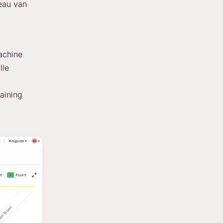
veau van
achine
lle
aining