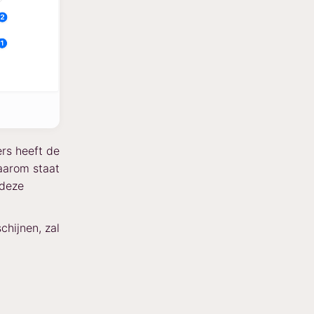
ers heeft de
Daarom staat
 deze
hijnen, zal