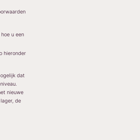
voorwaarden
n hoe u een
o hieronder
ogelijk dat
eniveau.
het nieuwe
lager, de