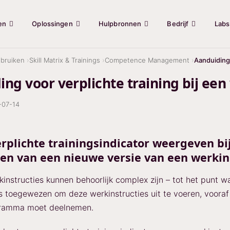
en
Oplossingen
Hulpbronnen
Bedrijf
Labs
bruiken
Skill Matrix & Trainings
Competence Management
Aanduiding 
ng voor verplichte training bij een
-07-14
rplichte trainingsindicator weergeven bi
n van een nieuwe versie van een werkin
nstructies kunnen behoorlijk complex zijn – tot het punt w
is toegewezen om deze werkinstructies uit te voeren, voora
gramma moet deelnemen.