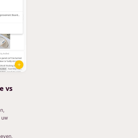
e vs
n,
p uw
geven,