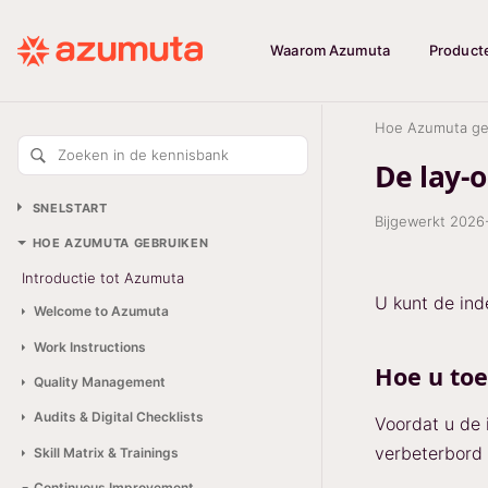
Waarom Azumuta
Product
Hoe Azumuta ge
Zoeken in de kennisbank
De lay-
SNELSTART
Bijgewerkt
2026
HOE AZUMUTA GEBRUIKEN
Introductie tot Azumuta
U kunt de ind
Welcome to Azumuta
Work Instructions
Hoe u toe
Quality Management
Audits & Digital Checklists
Voordat u de 
verbeterbord 
Skill Matrix & Trainings
Continuous Improvement