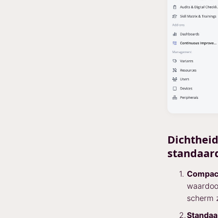
Dichtheid
standaar
Compact
waardoor
scherm z
Standaa