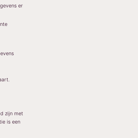
egevens er
nte
gevens
aart.
d zijn met
ie is een