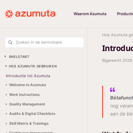
Waarom Azumuta
Product
Hoe Azumuta ge
Zoeken in de kennisbank
Introdu
SNELSTART
Bijgewerkt
2026
HOE AZUMUTA GEBRUIKEN
Introductie tot Azumuta
Welcome to Azumuta
Work Instructions
Bètafunct
Quality Management
nog veran
aan de bè
Audits & Digital Checklists
Skill Matrix & Trainings
Continuous Improvement