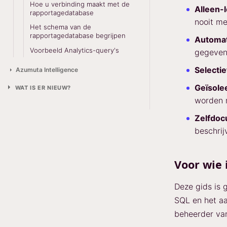
Hoe u verbinding maakt met de
Alleen-
rapportagedatabase
nooit me
Het schema van de
rapportagedatabase begrijpen
Automat
Voorbeeld Analytics-query's
gegeven
Selectie
Azumuta Intelligence
Geïsole
WAT IS ER NIEUW?
worden n
Zelfdo
beschrij
Voor wie 
Deze gids is 
SQL en het aa
beheerder van