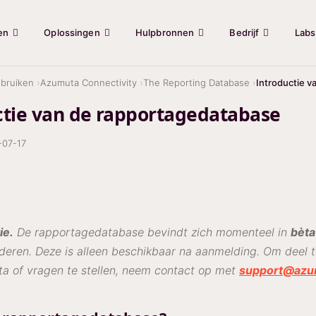
en
Oplossingen
Hulpbronnen
Bedrijf
Labs
bruiken
Azumuta Connectivity
The Reporting Database
Introductie 
ctie van de rapportagedatabase
-07-17
ie.
De rapportagedatabase bevindt zich momenteel in
bèta
deren. Deze is alleen beschikbaar na aanmelding. Om deel 
ta of vragen te stellen, neem contact op met
support@azu