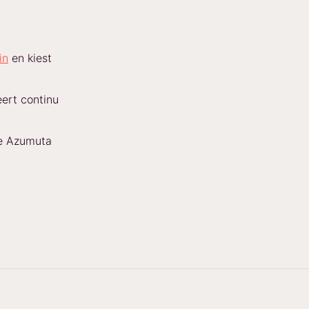
in
en kiest
ert continu
e Azumuta