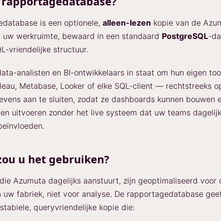
e rapportagedatabase?
database is een optionele,
alleen-lezen
kopie van de Azu
 uw werkruimte, bewaard in een standaard
PostgreSQL
-da
L-vriendelijke structuur.
data-analisten en BI-ontwikkelaars in staat om hun eigen to
leau, Metabase, Looker of elke SQL-client — rechtstreeks 
vens aan te sluiten, zodat ze dashboards kunnen bouwen 
en uitvoeren zonder het live systeem dat uw teams dagelij
beïnvloeden.
ou u het gebruiken?
ie Azumuta dagelijks aanstuurt, zijn geoptimaliseerd voor 
 uw fabriek, niet voor analyse. De rapportagedatabase gee
stabiele, queryvriendelijke kopie die: