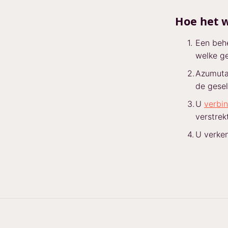
Hoe het w
Een beh
welke g
Azumuta
de gesel
U
verbin
verstrekt
U verke