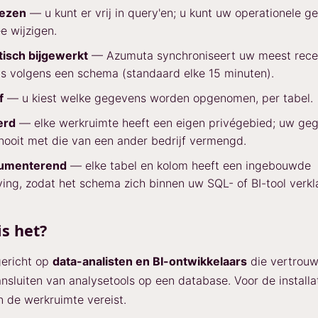
lezen
— u kunt er vrij in query'en; u kunt uw operationele g
e wijzigen.
isch bijgewerkt
— Azumuta synchroniseert uw meest rece
s volgens een schema (standaard elke 15 minuten).
f
— u kiest welke gegevens worden opgenomen, per tabel.
erd
— elke werkruimte heeft een eigen privégebied; uw ge
ooit met die van een ander bedrijf vermengd.
cumenterend
— elke tabel en kolom heeft een ingebouwde
ving, zodat het schema zich binnen uw SQL- of BI-tool verkl
is het?
gericht op
data-analisten en BI-ontwikkelaars
die vertrouw
nsluiten van analysetools op een database. Voor de installat
 de werkruimte vereist.