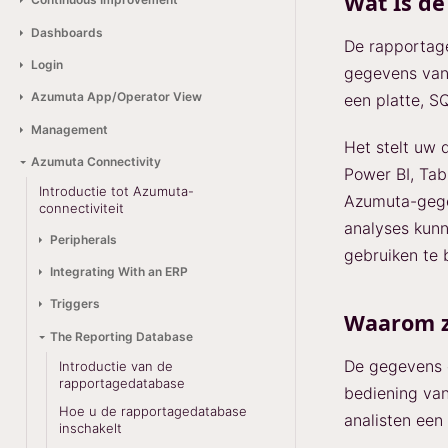
Wat Is d
Dashboards
De rapportage
Login
gegevens van
Azumuta App/Operator View
een platte, SQ
Management
Het stelt uw 
Azumuta Connectivity
Power BI, Tab
Introductie tot Azumuta-
Azumuta-gege
connectiviteit
analyses kunn
Peripherals
gebruiken te 
Integrating With an ERP
Triggers
Waarom z
The Reporting Database
De gegevens d
Introductie van de
rapportagedatabase
bediening van
Hoe u de rapportagedatabase
analisten een 
inschakelt