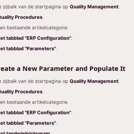
de zijbalk van de startpagina op
Quality Management
.
uality Procedures
.
een bestaande artikelcategorie.
et tabblad "ERP Configuration"
.
et tabblad "Parameters"
.
reate a New Parameter and Populate It
de zijbalk van de startpagina op
Quality Management
.
uality Procedures
.
een bestaande artikelcategorie.
et tabblad "ERP Configuration"
.
et tabblad "Parameters"
.
et tandwielpictogram
.