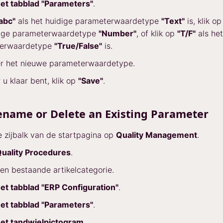
et tabblad "Parameters"
.
abc"
als het huidige parameterwaardetype
"Text"
is, klik o
dige parameterwaardetype
"Number"
, of klik op
"T/F"
als het
erwaardetype
"True/False"
is.
er het nieuwe parameterwaardetype.
u klaar bent, klik op
"Save"
.
ename or Delete an Existing Parameter
de zijbalk van de startpagina op
Quality Management
.
uality Procedures
.
een bestaande artikelcategorie.
et tabblad "ERP Configuration"
.
et tabblad "Parameters"
.
et tandwielpictogram
.