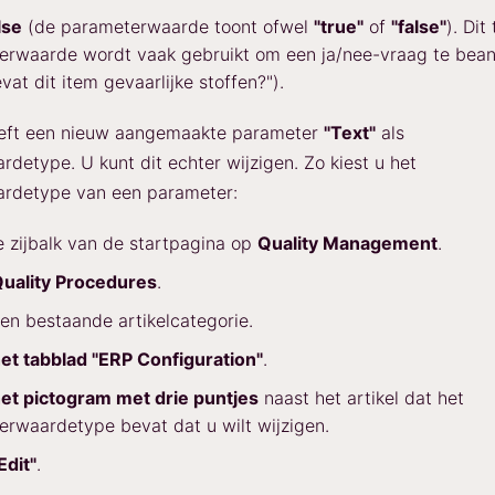
lse
(de parameterwaarde toont ofwel
"true"
of
"false"
). Dit
erwaarde wordt vaak gebruikt om een ja/nee-vraag te bea
evat dit item gevaarlijke stoffen?").
eft een nieuw aangemaakte parameter
"Text"
als
detype. U kunt dit echter wijzigen. Zo kiest u het
rdetype van een parameter:
de zijbalk van de startpagina op
Quality Management
.
uality Procedures
.
een bestaande artikelcategorie.
et tabblad "ERP Configuration"
.
et pictogram met drie puntjes
naast het artikel dat het
rwaardetype bevat dat u wilt wijzigen.
Edit"
.