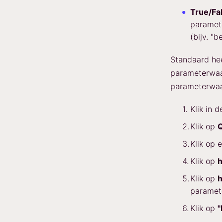
True/Fa
paramet
(bijv. "b
Standaard he
parameterwaar
parameterwaa
Klik in 
Klik op
Q
Klik op 
Klik op
h
Klik op
h
paramete
Klik op
"