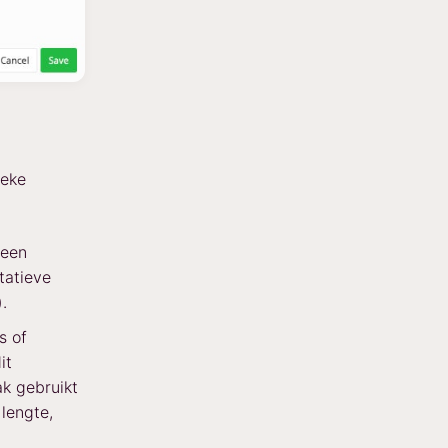
ieke
geen
tatieve
.
s of
it
k gebruikt
lengte,