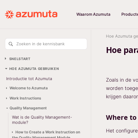
Waarom Azumuta
Product
Hoe Azumuta ge
Zoeken in de kennisbank
Hoe par
SNELSTART
HOE AZUMUTA GEBRUIKEN
Introductie tot Azumuta
Zoals in de v
worden toegev
Welcome to Azumuta
krijgen daaro
Work Instructions
Quality Management
Where to 
Wat is de Quality Management-
module?
Het configure
How to Create a Work Instruction on
the Quality Management Module