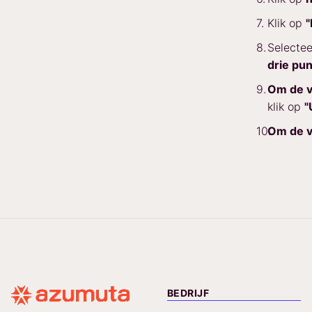
Klik op
"
Selectee
drie pun
Om de v
klik op
"
Om de v
BEDRIJF