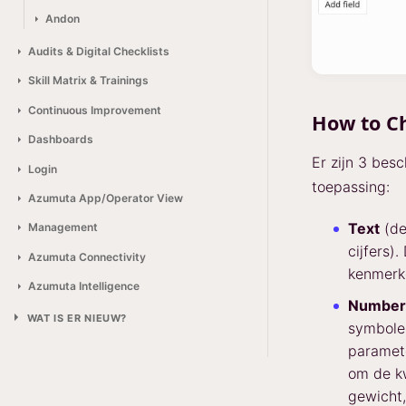
Andon
Audits & Digital Checklists
Skill Matrix & Trainings
Continuous Improvement
How to C
Dashboards
Er zijn 3 bes
Login
toepassing:
Azumuta App/Operator View
Text
(de
Management
cijfers)
Azumuta Connectivity
kenmerke
Azumuta Intelligence
Number
WAT IS ER NIEUW?
symbol
paramet
om de kw
gewicht,