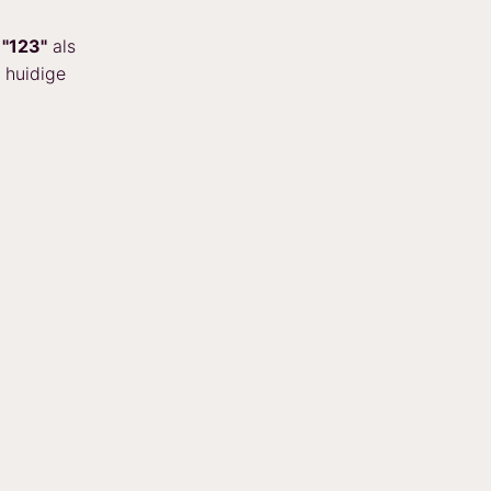
p
"123"
als
 huidige