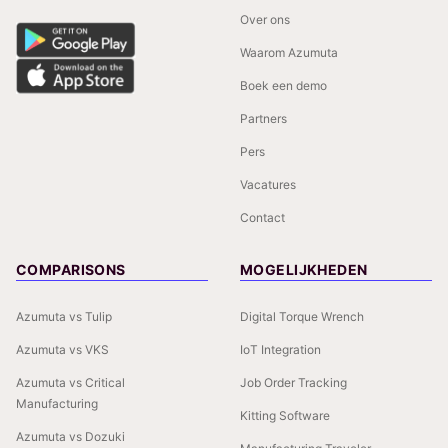
Over ons
Waarom Azumuta
Boek een demo
Partners
Pers
Vacatures
Contact
COMPARISONS
MOGELIJKHEDEN
Azumuta vs Tulip
Digital Torque Wrench
Azumuta vs VKS
IoT Integration
Azumuta vs Critical
Job Order Tracking
Manufacturing
Kitting Software
Azumuta vs Dozuki