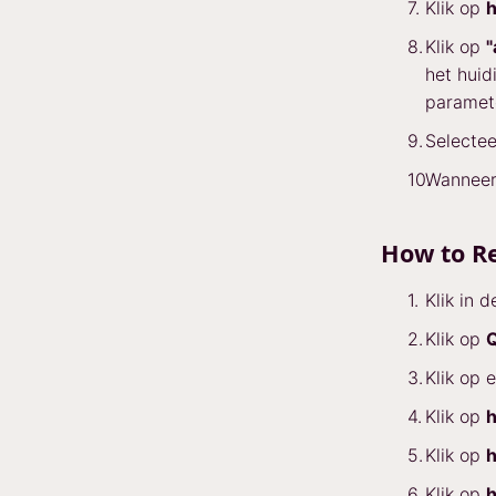
Klik op
h
Klik op
"
het hui
paramet
Selecte
Wanneer 
How to R
Klik in 
Klik op
Q
Klik op 
Klik op
h
Klik op
h
Klik op
h