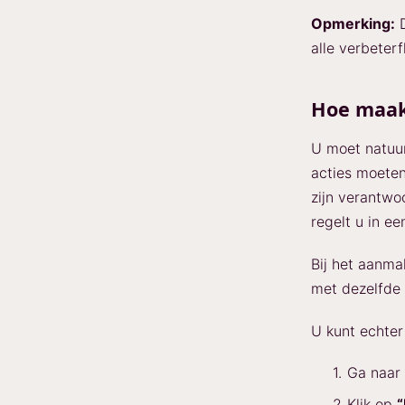
Opmerking:
D
alle verbeter
Hoe maak
U moet natuur
acties moete
zijn verantwo
regelt u in ee
Bij het aanma
met dezelfde
U kunt echter
Ga naar
Klik op
“