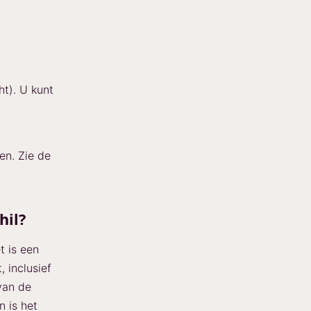
ht). U kunt
en. Zie de
hil?
t is een
 inclusief
 van de
n is het