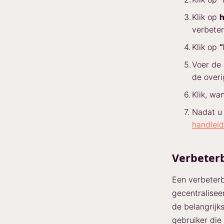
Klik op
h
verbeter
Klik op
“
Voer de 
de overi
Klik, wa
Nadat u 
handleid
Verbeterb
Een verbeterb
gecentralisee
de belangrijk
gebruiker die