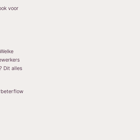
ook voor
 Welke
ewerkers
 Dit alles
rbeterflow