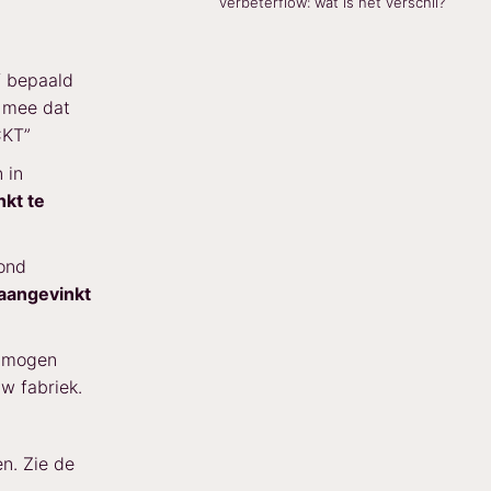
verbeterflow: wat is het verschil?
f bepaald
g mee dat
CKT”
 in
nkt te
ond
 aangevinkt
d mogen
uw fabriek.
n. Zie de