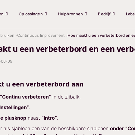
en
Oplossingen
Hulpbronnen
Bedrijf
Labs
bruiken
Continuous Improvement
Hoe maakt u een verbeterbord en e
kt u een verbeterbord en een ver
-06-09
t u een verbeterbord aan
“Continu verbeteren”
in de zijbalk.
Instellingen”
.
e plusknop
naast
“Intro”
.
r als sjabloon een van de beschikbare sjablonen
onder “Co