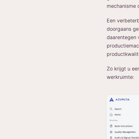
mechanisme da
Een verbeterb
doorgaans gek
daarentegen v
productiemach
productkwalite
Zo krijgt u e
werkruimte: