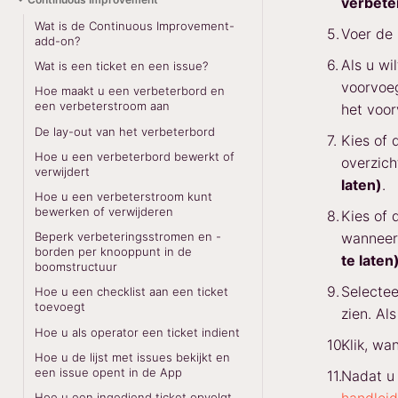
verbete
Wat is de Continuous Improvement-
Voer de 
add-on?
Als u wi
Wat is een ticket en een issue?
voorvoeg
Hoe maakt u een verbeterbord en
een verbeterstroom aan
het voor
De lay-out van het verbeterbord
Kies of 
Hoe u een verbeterbord bewerkt of
overzich
verwijdert
laten)
.
Hoe u een verbeterstroom kunt
bewerken of verwijderen
Kies of 
wanneer 
Beperk verbeteringsstromen en -
borden per knooppunt in de
te laten
boomstructuur
Selectee
Hoe u een checklist aan een ticket
toevoegt
zien. Al
Hoe u als operator een ticket indient
Klik, wa
Hoe u de lijst met issues bekijkt en
een issue opent in de App
Nadat u 
Hoe u een ingediend ticket opvolgt