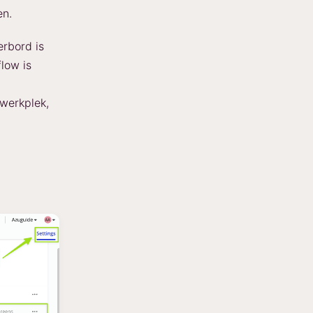
en.
erbord is
low is
 werkplek,