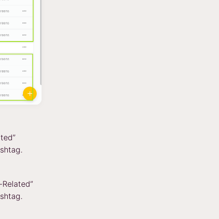
ted”
shtag.
-Related”
shtag.