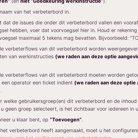
ren”
(en
niet “Goedkeuring werkinstructie”
).
naam van het verbeterbord in.
lt dat de issues die onder dit verbeterbord vallen een voora
sel hebben, voer dat voorvoegsel hier in. Houd er rekenin
voegsel maximaal 5 tekens mag bevatten. Bijvoorbeeld: “T
de verbeterflows van dit verbeterbord worden weergegeven
ten van werkinstructies
(we raden aan deze optie aangevi
de verbeterflows van dit verbeterbord moeten worden geto
een operator een ticket indient
(we raden aan deze optie
)
.
r welke gebruikersgroep(en) dit verbeterbord en de inhou
s u geen groep selecteert, is het zichtbaar voor iedereen in 
nneer u klaar bent, op
“Toevoegen”
.
het verbeterbord heeft aangemaakt, moet u het configurere