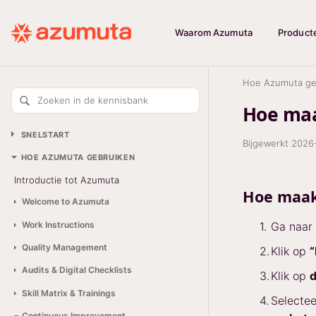
Waarom Azumuta
Product
Hoe Azumuta ge
Zoeken in de kennisbank
Hoe maa
SNELSTART
Bijgewerkt
2026
HOE AZUMUTA GEBRUIKEN
Introductie tot Azumuta
Hoe maak
Welcome to Azumuta
Work Instructions
Ga naar
Quality Management
Klik op
“
Audits & Digital Checklists
Klik op
d
Skill Matrix & Trainings
Selectee
Continuous Improvement