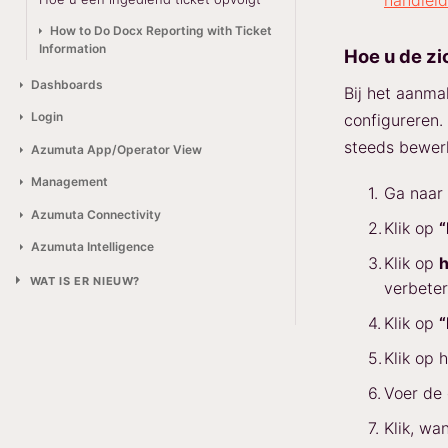
handleid
How to Do Docx Reporting with Ticket
Information
Hoe u de z
Dashboards
Bij het aanma
Login
configureren.
steeds bewerk
Azumuta App/Operator View
Management
Ga naar
Azumuta Connectivity
Klik op
“
Azumuta Intelligence
Klik op
h
WAT IS ER NIEUW?
verbeter
Klik op
Klik op
Voer de 
Klik, wa