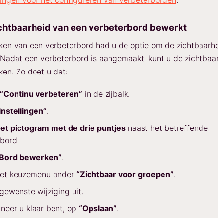
ingen voor het configureren van verbeterborden
.
ichtbaarheid van een verbeterbord bewerkt
ken van een verbeterbord had u de optie om de zichtbaarhe
 Nadat een verbeterbord is aangemaakt, kunt u de zichtbaa
en. Zo doet u dat:
“Continu verbeteren”
in de zijbalk.
Instellingen”
.
et pictogram met de drie puntjes
naast het betreffende
bord.
“Bord bewerken”
.
 het keuzemenu onder
“Zichtbaar voor groepen”
.
gewenste wijziging uit.
nneer u klaar bent, op
“Opslaan”
.