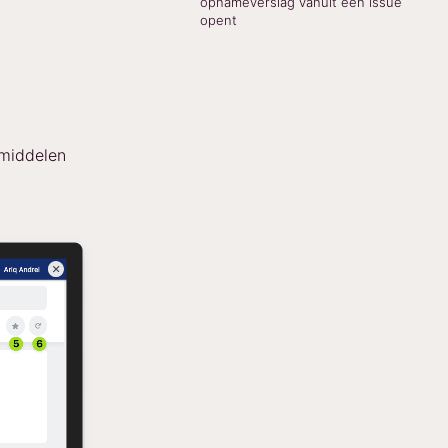
opnameverslag vanuit een issue
opent
pmiddelen