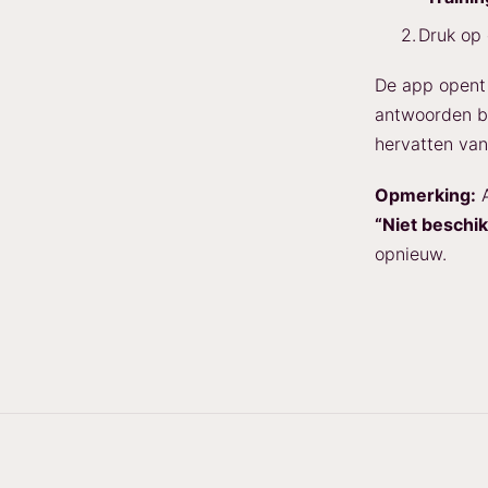
Druk op 
De app opent 
antwoorden be
hervatten van
Opmerking:
A
“Niet beschik
opnieuw.