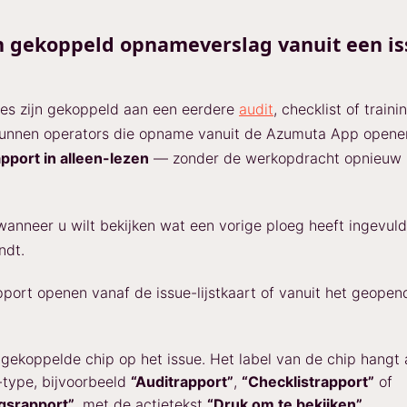
n gekoppeld opnameverslag vanuit een is
es zijn gekoppeld aan een eerdere
audit
, checklist of trai
 kunnen operators die opname vanuit de Azumuta App opene
pport in alleen-lezen
— zonder de werkopdracht opnieuw u
 wanneer u wilt bekijken wat een vorige ploeg heeft ingevul
ndt.
pport openen vanaf de issue-lijstkaart of vanuit het geopen
gekoppelde chip op het issue. Het label van de chip hangt 
type, bijvoorbeeld
“Auditrapport”
,
“Checklistrapport”
of
ngsrapport”
, met de actietekst
“Druk om te bekijken”
.