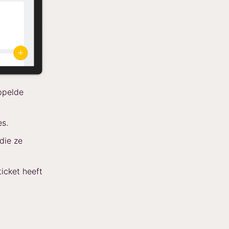
ppelde
es.
die ze
ticket heeft