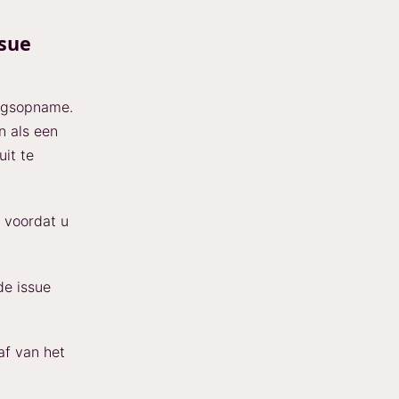
sue
ningsopname.
n als een
it te
d voordat u
de issue
af van het