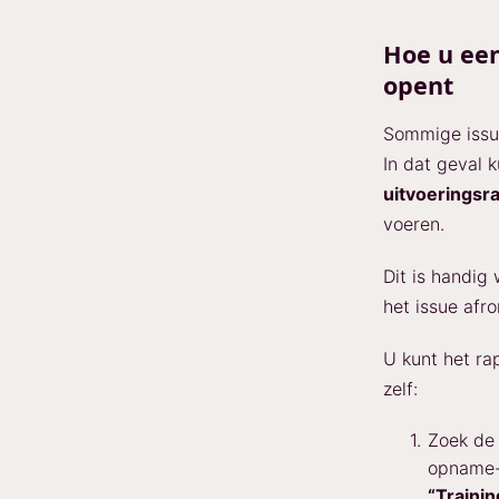
Hoe u ee
opent
Sommige issu
In dat geval
uitvoeringsra
voeren.
Dit is handig
het issue afro
U kunt het ra
zelf:
Zoek de 
opname-
“Traini