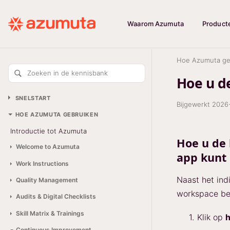
Waarom Azumuta
Product
Hoe Azumuta ge
Zoeken in de kennisbank
Hoe u de
SNELSTART
Bijgewerkt
2026
HOE AZUMUTA GEBRUIKEN
Introductie tot Azumuta
Hoe u de 
Welcome to Azumuta
app kunt
Work Instructions
Naast het indi
Quality Management
workspace bek
Audits & Digital Checklists
Skill Matrix & Trainings
Klik op
h
Continuous Improvement