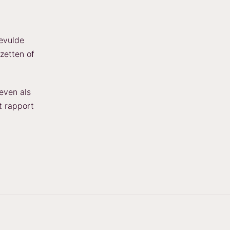
gevulde
zetten of
even als
t rapport