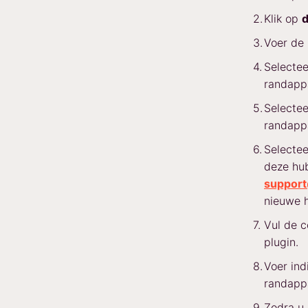
Klik op
d
Voer de 
Selecte
randapp
Selecte
randappa
Selectee
deze hub
suppor
nieuwe h
Vul de c
plugin.
Voer ind
randapp
Zodra u 