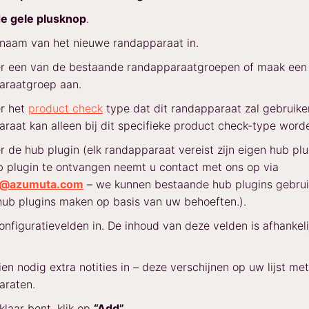
e gele plusknop
.
naam van het nieuwe randapparaat in.
er een van de bestaande randapparaatgroepen of maak een
araatgroep aan.
er het
product check
type dat dit randapparaat zal gebruiken
raat kan alleen bij dit specifieke product check-type worde
r de hub plugin (elk randapparaat vereist zijn eigen hub pl
 plugin te ontvangen neemt u contact met ons op via
t@azumuta.com
– we kunnen bestaande hub plugins gebrui
ub plugins maken op basis van uw behoeften.).
onfiguratievelden in. De inhoud van deze velden is afhankel
ien nodig extra notities in – deze verschijnen op uw lijst met
araten.
klaar bent, klik op
“Add”
.