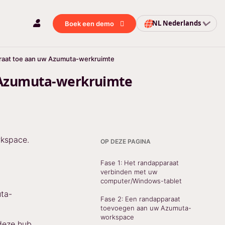
NL
Nederlands
Boek een demo
raat toe aan uw Azumuta-werkruimte
 Azumuta-werkruimte
rkspace.
OP DEZE PAGINA
Fase 1: Het randapparaat
verbinden met uw
computer/Windows-tablet
ta-
Fase 2: Een randapparaat
toevoegen aan uw Azumuta-
workspace
 deze hub