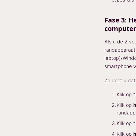
Fase 3: H
computer
Als u de 2 vo
randapparaat
laptop)/Windo
smartphone w
Zo doet u dat
Klik op
“
Klik op
h
randappa
Klik op
“
Klik op
h