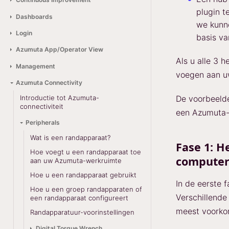
plugin t
Dashboards
we kunn
Login
basis va
Azumuta App/Operator View
Als u alle 3 
Management
voegen aan uw
Azumuta Connectivity
De voorbeelde
Introductie tot Azumuta-
connectiviteit
een Azumuta-
Peripherals
Wat is een randapparaat?
Fase 1: 
Hoe voegt u een randapparaat toe
computer
aan uw Azumuta-werkruimte
Hoe u een randapparaat gebruikt
In de eerste 
Hoe u een groep randapparaten of
Verschillende
een randapparaat configureert
meest voorko
Randapparatuur-voorinstellingen
Digital Torque Wrench