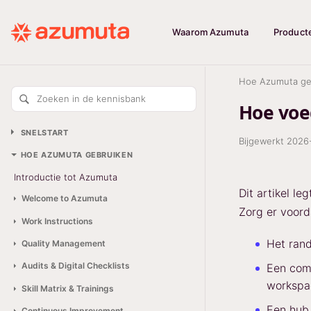
Waarom Azumuta
Product
Hoe Azumuta ge
Zoeken in de kennisbank
Hoe voe
SNELSTART
Bijgewerkt
2026
HOE AZUMUTA GEBRUIKEN
Introductie tot Azumuta
Dit artikel l
Welcome to Azumuta
Zorg er voord
Work Instructions
Het rand
Quality Management
Audits & Digital Checklists
Een com
workspa
Skill Matrix & Trainings
Een hub 
Continuous Improvement