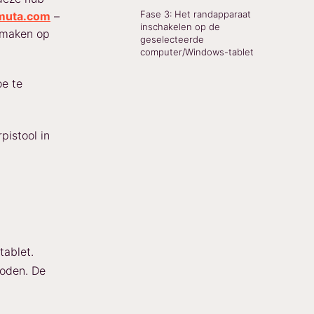
Fase 3: Het randapparaat
muta.com
–
inschakelen op de
 maken op
geselecteerde
computer/Windows-tablet
oe te
pistool in
tablet.
hoden. De