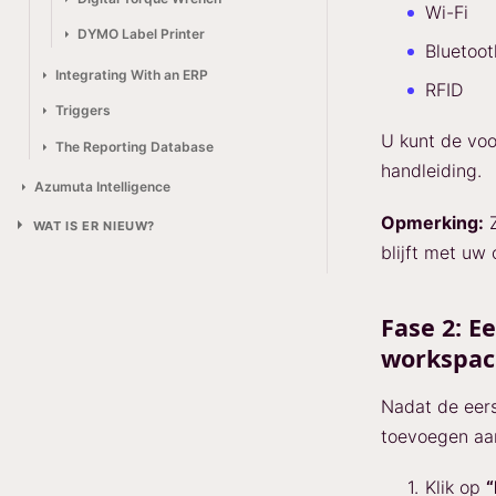
Wi-Fi
DYMO Label Printer
Bluetoot
Integrating With an ERP
RFID
Triggers
U kunt de vo
The Reporting Database
handleiding.
Azumuta Intelligence
Opmerking:
Z
WAT IS ER NIEUW?
blijft met uw
Fase 2: 
workspac
Nadat de eers
toevoegen aa
Klik op
“