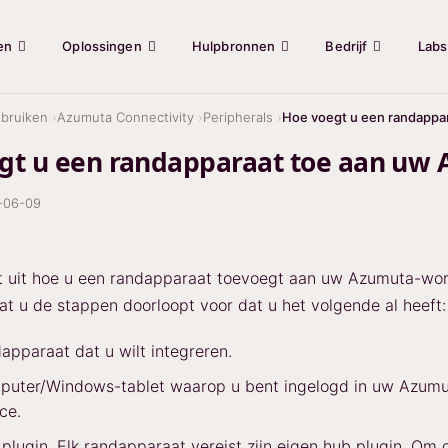
en
Oplossingen
Hulpbronnen
Bedrijf
Labs
bruiken
Azumuta Connectivity
Peripherals
Hoe voegt u een randappa
gt u een randapparaat toe aan uw
-06-09
egt uit hoe u een randapparaat toevoegt aan uw Azumuta-wo
at u de stappen doorloopt voor dat u het volgende al heeft:
apparaat dat u wilt integreren.
puter/Windows-tablet waarop u bent ingelogd in uw Azumu
ce.
plugin. Elk randapparaat vereist zijn eigen hub plugin. Om