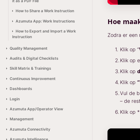
it as a PDF File
How to Share a Work Instruction
Hoe maak
Azumuta App: Work Instructions
How to Export and Import a Work
Zodra er een 
Instruction
Quality Management
Klik op “
Audits & Digital Checklists
Klik op
Skill Matrix & Trainings
Klik op
d
Continuous Improvement
Klik op
“
Dashboards
Vul de b
Login
– de rest
Azumuta App/Operator View
Klik op 
Management
Azumuta Connectivity
Azumuta Intelligence