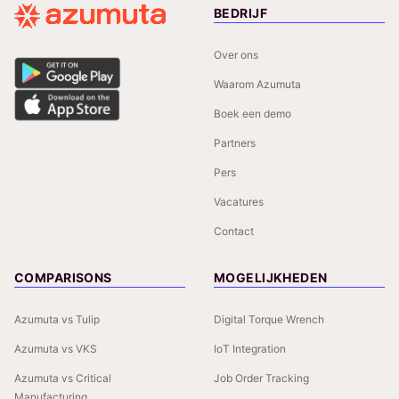
BEDRIJF
Over ons
Waarom Azumuta
Boek een demo
Partners
Pers
Vacatures
Contact
COMPARISONS
MOGELIJKHEDEN
Azumuta vs Tulip
Digital Torque Wrench
Azumuta vs VKS
IoT Integration
Azumuta vs Critical
Job Order Tracking
Manufacturing