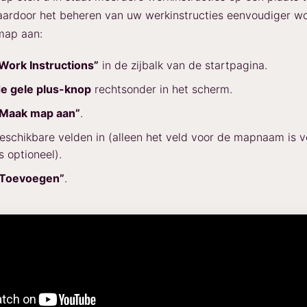
ardoor het beheren van uw werkinstructies eenvoudiger wo
map aan:
Work Instructions”
in de zijbalk van de startpagina.
e gele plus-knop
rechtsonder in het scherm.
Maak map aan”
.
eschikbare velden in (alleen het veld voor de mapnaam is ve
s optioneel).
“Toevoegen”
.