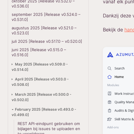
oktober 2025 [Release v0.532.0 –
vanaf elk pun
v0.536.0]
september 2025 [Release v0.524.0 –
Dankzij deze 
v0.531.0]
augustus 2025 [Release v0.521.0 –
Bekijk de
han
v0.523.0]
juli 2025 [Release v0.517.0 – v0.520.0]
juni 2025 [Release v0.515.0 –
v0.516.0]
May 2025 [Release v0.509.0 -
v0.514.0]
April 2025 [Release v0.503.0 -
v0.508.0]
March 2025 [Release v0.500.0 -
v0.502.0]
February 2025 [Release v0.493.0 -
v0.499.0]
REST API-eindpunt gebruiken om
bijlagen bij issues te uploaden en
te verwijderen