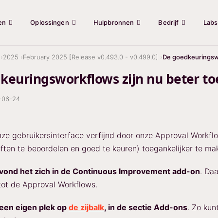
en
Oplossingen
Hulpbronnen
Bedrijf
Labs
2025
February 2025 [Release v0.493.0 - v0.499.0]
De goedkeuringswo
keuringsworkflows zijn nu beter to
-06-24
e gebruikersinterface verfijnd door onze Approval Workflow
ften te beoordelen en goed te keuren) toegankelijker te ma
ond het zich in de Continuous Improvement add-on
. Da
ot de Approval Workflows.
 een eigen plek op
de zijbalk
, in de sectie Add-ons
. Zo kun