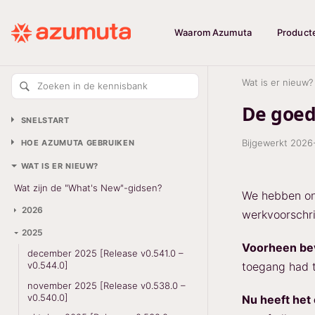
Waarom Azumuta
Product
Wat is er nieuw?
Zoeken in de kennisbank
De goed
SNELSTART
Bijgewerkt
2026
HOE AZUMUTA GEBRUIKEN
WAT IS ER NIEUW?
Wat zijn de "What's New"-gidsen?
We hebben onz
2026
werkvoorschri
2025
Voorheen bev
december 2025 [Release v0.541.0 –
toegang had t
v0.544.0]
november 2025 [Release v0.538.0 –
v0.540.0]
Nu heeft het