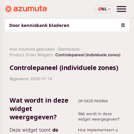
NL
Door kennisbank bladeren
☰
Hoe Azumuta gebruiken
Dashboards
Product Order Widgets
Controlepaneel (individuele zones)
Controlepaneel (individuele zones)
Bijgewerkt
2026-07-14
Wat wordt in deze
OP DEZE PAGINA
widget
Wat wordt in deze
weergegeven?
widget weergegeven?
Deze widget toont
de
Hoe implementeert u