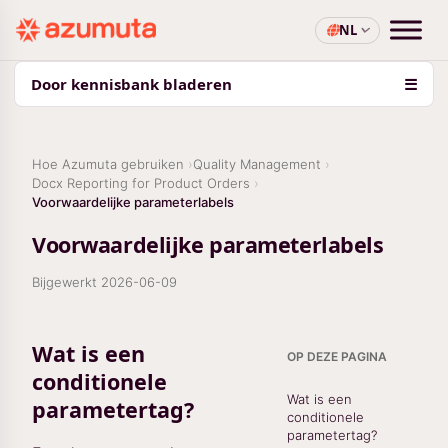
NL
Door kennisbank bladeren
☰
Hoe Azumuta gebruiken
Quality Management
Docx Reporting for Product Orders
Voorwaardelijke parameterlabels
Voorwaardelijke parameterlabels
Bijgewerkt
2026-06-09
Wat is een
OP DEZE PAGINA
conditionele
Wat is een
parametertag?
conditionele
parametertag?