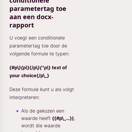
conditionele
parametertag toe
aan een docx-
rapport
U voegt een conditionele
parametertag toe door de
volgende formule te typen:
{#p\
}{p\
}{/p\
}{^p\
} text of
your choice{/p\_
}
Deze formule kunt u als volgt
interpreteren:
Als de gekozen
een
waarde heeft
({#p\_…})
,
wordt die waarde