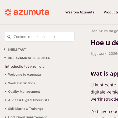
Waarom Azumuta
Product
Hoe Azumuta ge
Zoeken in de kennisbank
Hoe u de
SNELSTART
Bijgewerkt
2026
HOE AZUMUTA GEBRUIKEN
Introductie tot Azumuta
Wat is ap
Welcome to Azumuta
Work Instructions
U kunt echte
digitale ver
Quality Management
werkinstructi
Audits & Digital Checklists
Skill Matrix & Trainings
Zo blijven op
Continuous Improvement