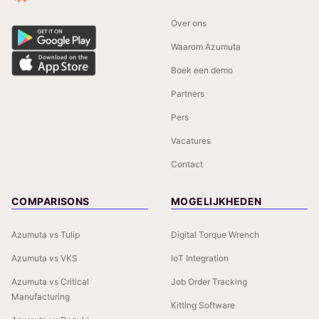
Over ons
Waarom Azumuta
Boek een demo
Partners
Pers
Vacatures
Contact
COMPARISONS
MOGELIJKHEDEN
Azumuta vs Tulip
Digital Torque Wrench
Azumuta vs VKS
IoT Integration
Azumuta vs Critical
Job Order Tracking
Manufacturing
Kitting Software