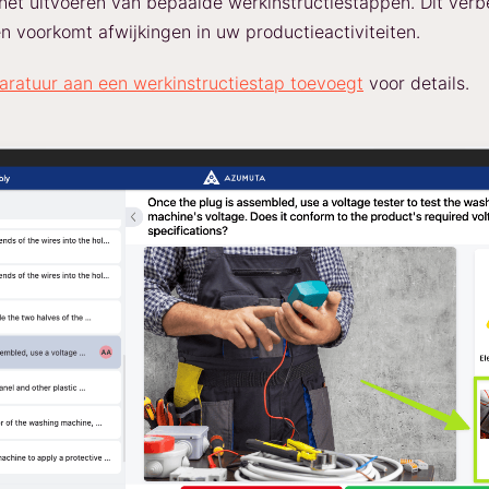
 het uitvoeren van bepaalde werkinstructiestappen. Dit verb
en voorkomt afwijkingen in uw productieactiviteiten.
aratuur aan een werkinstructiestap toevoegt
voor details.