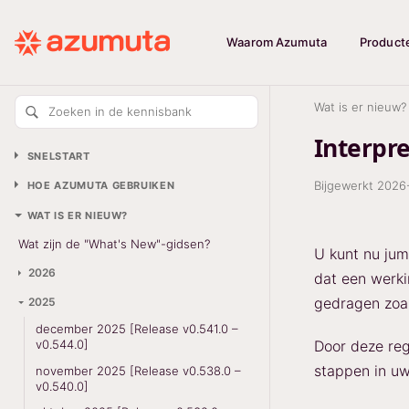
Waarom Azumuta
Product
Wat is er nieuw?
Zoeken in de kennisbank
Interpr
SNELSTART
Bijgewerkt
2026
HOE AZUMUTA GEBRUIKEN
WAT IS ER NIEUW?
Wat zijn de "What's New"-gidsen?
U kunt nu jum
2026
dat een werki
gedragen zoa
2025
december 2025 [Release v0.541.0 –
Door deze reg
v0.544.0]
stappen in uw
november 2025 [Release v0.538.0 –
v0.540.0]