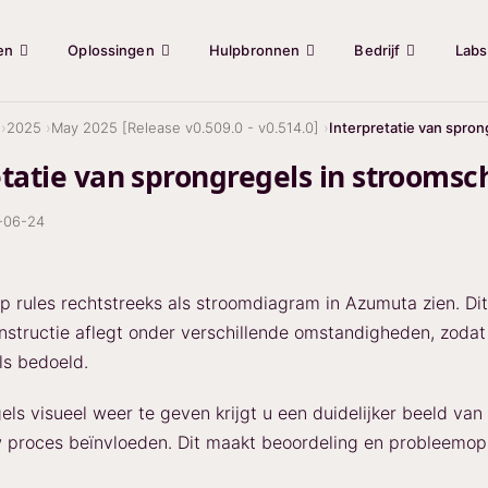
en
Oplossingen
Hulpbronnen
Bedrijf
Labs
2025
May 2025 [Release v0.509.0 - v0.514.0]
Interpretatie van spro
etatie van sprongregels in strooms
-06-24
p rules rechtstreeks als stroomdiagram in Azumuta zien. Dit
nstructie aflegt onder verschillende omstandigheden, zodat 
ls bedoeld.
els visueel weer te geven krijgt u een duidelijker beeld v
 proces beïnvloeden. Dit maakt beoordeling en probleemoplo