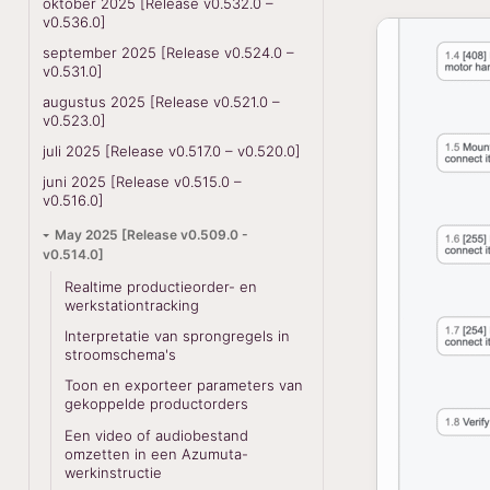
oktober 2025 [Release v0.532.0 –
v0.536.0]
september 2025 [Release v0.524.0 –
v0.531.0]
augustus 2025 [Release v0.521.0 –
v0.523.0]
juli 2025 [Release v0.517.0 – v0.520.0]
juni 2025 [Release v0.515.0 –
v0.516.0]
May 2025 [Release v0.509.0 -
v0.514.0]
Realtime productieorder- en
werkstationtracking
Interpretatie van sprongregels in
stroomschema's
Toon en exporteer parameters van
gekoppelde productorders
Een video of audiobestand
omzetten in een Azumuta-
werkinstructie