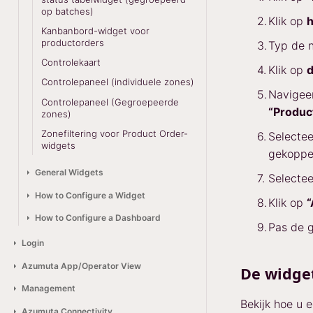
op batches)
Klik op
h
Kanbanbord-widget voor
productorders
Typ de 
Controlekaart
Klik op
d
Controlepaneel (individuele zones)
Navigee
Controlepaneel (Gegroepeerde
“Produc
zones)
Zonefiltering voor Product Order-
Selectee
widgets
gekoppel
General Widgets
Selectee
How to Configure a Widget
Klik op
“
How to Configure a Dashboard
Pas de g
Login
Azumuta App/Operator View
De widge
Management
Bekijk hoe u 
Azumuta Connectivity