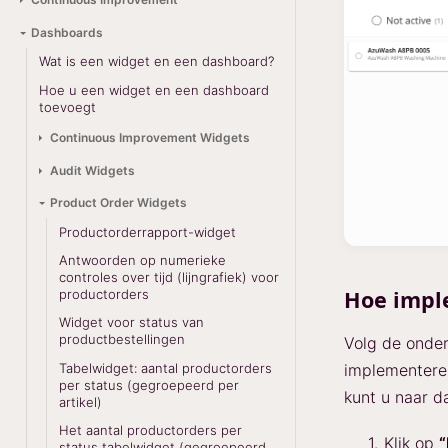
Dashboards
Wat is een widget en een dashboard?
Hoe u een widget en een dashboard
toevoegt
Continuous Improvement Widgets
Audit Widgets
Product Order Widgets
Productorderrapport-widget
Antwoorden op numerieke
controles over tijd (lijngrafiek) voor
Hoe impl
productorders
Widget voor status van
productbestellingen
Volg de onde
Tabelwidget: aantal productorders
implementeren
per status (gegroepeerd per
kunt u naar d
artikel)
Het aantal productorders per
Klik op
status tabelwidget (gegroepeerd