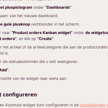
et pluspictogram
onder
“Dashboards”
.
naam van het nieuwe dashboard.
e gele plusknop
rechtsonder in het scherm.
r naar
“Product orders Kanban widget”
onder
de widgetca
t orders”
, en klik op
“Create”
.
r het artikel of de artikelcategorie die aan de productorder
d is.
r de statuskolommen die u wilt weergeven.
Add”
.
rootte van de widget naar wens aan.
t configureren
een Azumuta-widget kunt configureren in de
handleidingen 