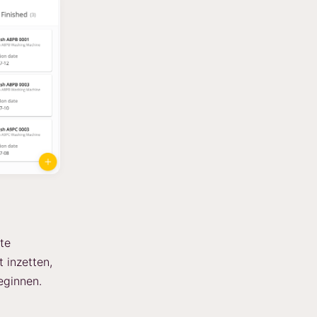
te
 inzetten,
eginnen.