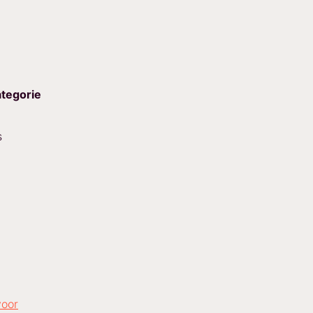
tegorie
s
voor