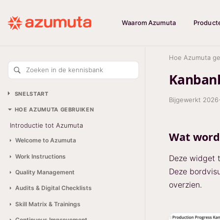
Waarom Azumuta
Product
Hoe Azumuta ge
Zoeken in de kennisbank
Kanbanb
SNELSTART
Bijgewerkt
2026
HOE AZUMUTA GEBRUIKEN
Introductie tot Azumuta
Wat word
Welcome to Azumuta
Work Instructions
Deze widget t
Deze bordvisu
Quality Management
overzien.
Audits & Digital Checklists
Skill Matrix & Trainings
Continuous Improvement