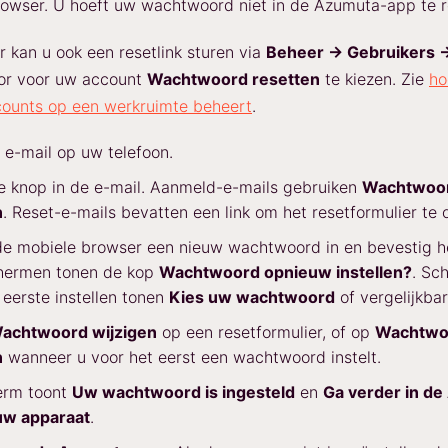
owser. U hoeft uw wachtwoord niet in de Azumuta-app te r
 kan u ook een resetlink sturen via
Beheer → Gebruikers 
r voor uw account
Wachtwoord resetten
te kiezen. Zie
ho
counts op een werkruimte beheert
.
e-mail op uw telefoon.
e knop in de e-mail. Aanmeld-e-mails gebruiken
Wachtwoo
n
. Reset-e-mails bevatten een link om het resetformulier te
de mobiele browser een nieuw wachtwoord in en bevestig h
hermen tonen de kop
Wachtwoord opnieuw instellen?
. Sc
 eerste instellen tonen
Kies uw wachtwoord
of vergelijkbar
achtwoord wijzigen
op een resetformulier, of op
Wachtwo
n
wanneer u voor het eerst een wachtwoord instelt.
erm toont
Uw wachtwoord is ingesteld
en
Ga verder in d
uw apparaat
.