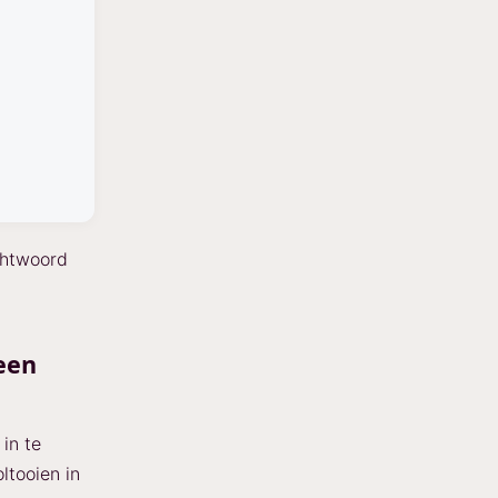
chtwoord
een
in te
ltooien in