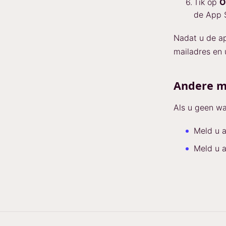
Tik op
O
de App S
Nadat u de a
mailadres en
Andere m
Als u geen wa
Meld u 
Meld u 