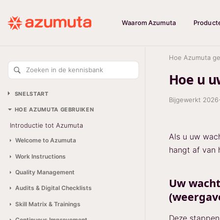
Waarom Azumuta
Product
Hoe Azumuta ge
Zoeken in de kennisbank
Hoe u u
SNELSTART
Bijgewerkt
2026
HOE AZUMUTA GEBRUIKEN
Introductie tot Azumuta
Als u uw wach
Welcome to Azumuta
hangt af van h
Work Instructions
Quality Management
Uw wacht
Audits & Digital Checklists
(weergav
Skill Matrix & Trainings
Deze stappen 
Continuous Improvement