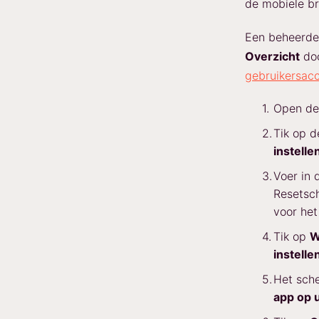
de mobiele br
Een beheerder
Overzicht
doo
gebruikersac
Open de 
Tik op d
instelle
Voer in 
Resetsc
voor het
Tik op
W
instelle
Het sch
app op 