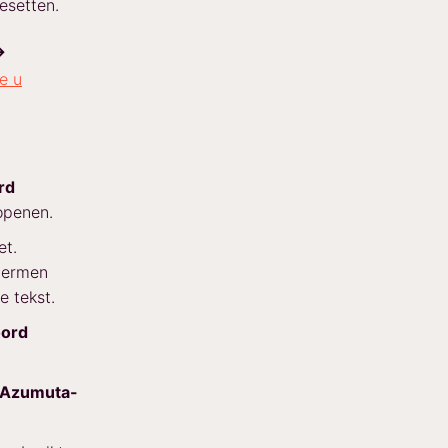
esetten.
→
e u
rd
 openen.
et.
hermen
e tekst.
ord
e Azumuta-