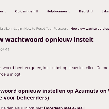
en
Oplossingen
Hulpbronnen
Bedrijf
Labs
bruiken
Login
How to Reset Your Password
Hoe u uw wachtwoord opn
w wachtwoord opnieuw instelt
-07-14
twoord bent vergeten, kunt u het opnieuw instellen. De m
oe u inlogt.
woord opnieuw instellen op Azumuta on
e voor beheerders)
gelden als u inlogt met
Doorgaan met e-mail
.