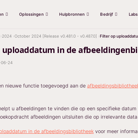
en
Oplossingen
Hulpbronnen
Bedrijf
Labs
2024
October 2024 [Release v0.481.0 - v0.487.0]
Filter op uploaddat
op uploaddatum in de afbeeldingenb
-06-24
n nieuwe functie toegevoegd aan de
afbeeldingsbibliothee
helpt u afbeeldingen te vinden die op een specifieke datum 
zoekopdracht afbeeldingen uitsluiten die op irrelevante data 
uploaddatum in de afbeeldingsbibliotheek
voor meer informat