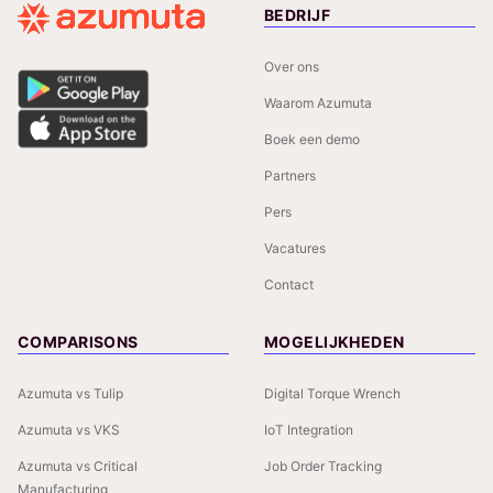
BEDRIJF
Over ons
Waarom Azumuta
Boek een demo
Partners
Pers
Vacatures
Contact
COMPARISONS
MOGELIJKHEDEN
Azumuta vs Tulip
Digital Torque Wrench
Azumuta vs VKS
IoT Integration
Azumuta vs Critical
Job Order Tracking
Manufacturing