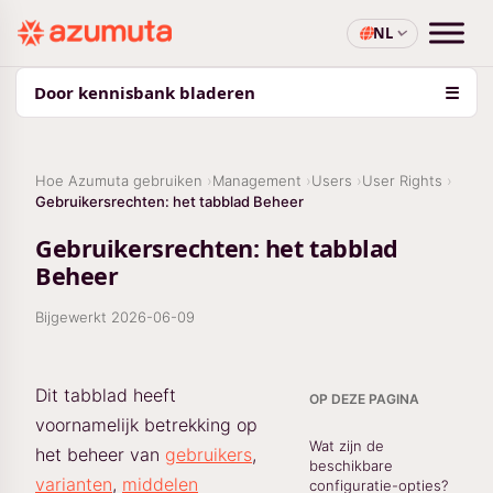
NL
Door kennisbank bladeren
☰
Hoe Azumuta gebruiken
Management
Users
User Rights
Gebruikersrechten: het tabblad Beheer
Gebruikersrechten: het tabblad
Beheer
Bijgewerkt
2026-06-09
Dit tabblad heeft
OP DEZE PAGINA
voornamelijk betrekking op
Wat zijn de
het beheer van
gebruikers
,
beschikbare
varianten
,
middelen
configuratie-opties?