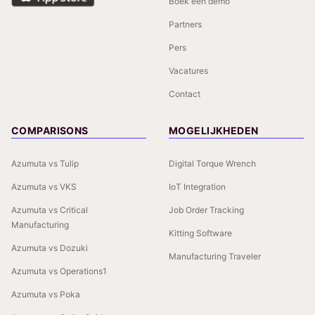
Boek een demo
Partners
Pers
Vacatures
Contact
COMPARISONS
MOGELIJKHEDEN
Azumuta vs Tulip
Digital Torque Wrench
Azumuta vs VKS
IoT Integration
Azumuta vs Critical
Job Order Tracking
Manufacturing
Kitting Software
Azumuta vs Dozuki
Manufacturing Traveler
Azumuta vs Operations1
Azumuta vs Poka