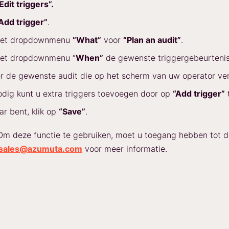
Edit triggers”.
Add trigger”
.
 het dropdownmenu
“What”
voor
“Plan an audit”
.
 het dropdownmenu “
When”
de gewenste triggergebeurtenis
r de gewenste audit die op het scherm van uw operator ver
odig kunt u extra triggers toevoegen door op
“Add trigger”
t
aar bent, klik op
“Save”
.
m deze functie te gebruiken, moet u toegang hebben tot 
sales@azumuta.com
voor meer informatie.