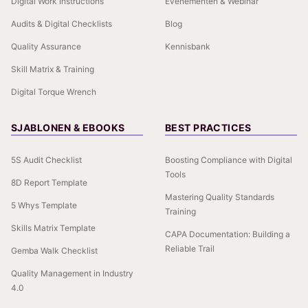
Digital Work Instructions
Evenementen & Webinar
Audits & Digital Checklists
Blog
Quality Assurance
Kennisbank
Skill Matrix & Training
Digital Torque Wrench
SJABLONEN & EBOOKS
BEST PRACTICES
5S Audit Checklist
Boosting Compliance with Digital
Tools
8D Report Template
Mastering Quality Standards
5 Whys Template
Training
Skills Matrix Template
CAPA Documentation: Building a
Reliable Trail
Gemba Walk Checklist
Quality Management in Industry
4.0