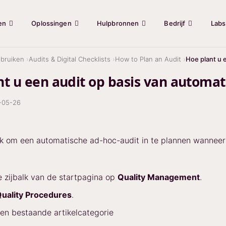
en
Oplossingen
Hulpbronnen
Bedrijf
Labs
bruiken
Audits & Digital Checklists
How to Plan an Audit
Hoe plant u 
t u een audit op basis van automat
-05-26
jk om een automatische ad-hoc-audit in te plannen wanneer
de zijbalk van de startpagina op
Quality Management
.
uality Procedures
.
een bestaande artikelcategorie