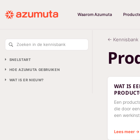
Waarom Azumuta
Product
← Kennisbank
Zoeken in de kennisbank
Pro
SNELSTART
HOE AZUMUTA GEBRUIKEN
WAT IS ER NIEUW?
WAT IS E
PRODUCT
Een productc
die door een
een werkinst
zijn beurt d
werkinstructi
Lees meer →