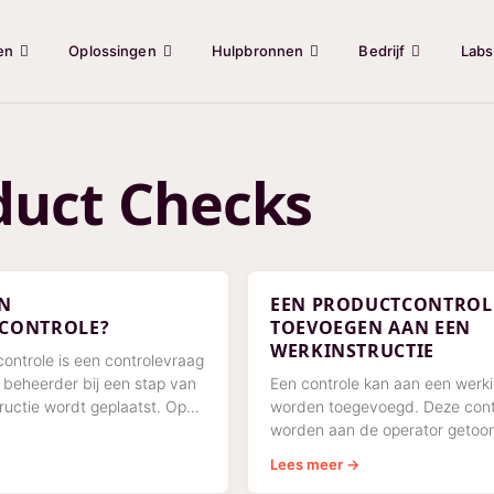
en
Oplossingen
Hulpbronnen
Bedrijf
Labs
duct Checks
EN
EEN PRODUCTCONTROL
CONTROLE?
TOEVOEGEN AAN EEN
WERKINSTRUCTIE
ontrole is een controlevraag
 beheerder bij een stap van
Een controle kan aan een werki
ructie wordt geplaatst. Op
worden toegevoegd. Deze cont
e operator die die stap van de
worden aan de operator getoon
e uitvoert
het doorlopen van de werkinstr
Lees meer →
Vervolgens kan de operator