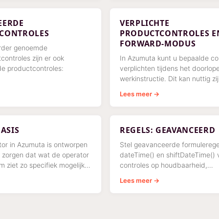
EERDE
VERPLICHTE
CONTROLES
PRODUCTCONTROLES EN
FORWARD-MODUS
rder genoemde
controles zijn er ook
In Azumuta kunt u bepaalde co
e productcontroles:
verplichten tijdens het doorlo
werkinstructie. Dit kan nuttig zi
waarborgen:
Lees meer →
BASIS
REGELS: GEAVANCEERD
or in Azumuta is ontworpen
Stel geavanceerde formulerege
 zorgen dat wat de operator
dateTime() en shiftDateTime() 
m ziet zo specifiek mogelijk
controles op houdbaarheid,
ijvoorbeeld worden
uithardingstijd en reactietijd m
Lees meer →
d dat
minuutprecisie. Neem voor co
configuraties contact op met
support@azumuta.com.