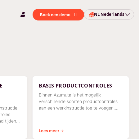
NL
Nederlands
Boek een demo
E
BASIS PRODUCTCONTROLES
Binnen Azumuta is het mogelijk
verschillende soorten productcontroles
nstructie
aan een werkinstructie toe te voegen.
roles
Hieronder vindt u een overzicht van de
d tijdens
basis productcontroles die
uctie.
Lees meer →