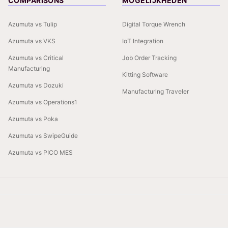
COMPARISONS
MOGELIJKHEDEN
Azumuta vs Tulip
Digital Torque Wrench
Azumuta vs VKS
IoT Integration
Azumuta vs Critical
Job Order Tracking
Manufacturing
Kitting Software
Azumuta vs Dozuki
Manufacturing Traveler
Azumuta vs Operations1
Azumuta vs Poka
Azumuta vs SwipeGuide
Azumuta vs PICO MES