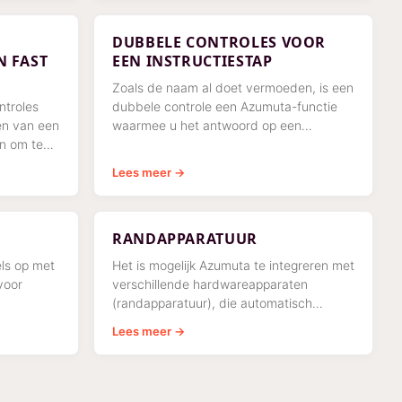
DUBBELE CONTROLES VOOR
 FAST
EEN INSTRUCTIESTAP
Zoals de naam al doet vermoeden, is een
ntroles
dubbele controle een Azumuta-functie
pen van een
waarmee u het antwoord op een
jn om te
productcontrole binnen een
instructiestap kunt verifiëren. Na een
Lees meer →
product
RANDAPPARATUUR
ls op met
Het is mogelijk Azumuta te integreren met
voor
verschillende hardwareapparaten
(randapparatuur), die automatisch
et
aangestuurd kunnen worden en/of
Lees meer →
mplexere
gegevens naar Azumuta kunnen
verzenden. Bekijk