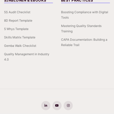
SJABLONEN & EBOOKS
BEST PRACTICES
5S Audit Checklist
Boosting Compliance with Digital
Tools
8D Report Template
Mastering Quality Standards
5 Whys Template
Training
Skills Matrix Template
CAPA Documentation: Building a
Reliable Trail
Gemba Walk Checklist
Quality Management in Industry
4.0