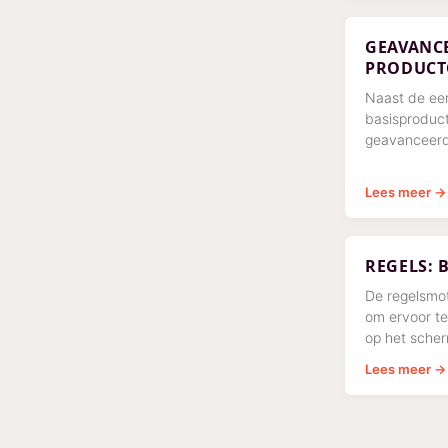
GEAVANC
PRODUCT
Naast de ee
basisproduct
geavanceerd
Lees meer →
REGELS: 
De regelsmot
om ervoor te
op het scher
is. Zo kan b
Lees meer →
gegarandeer