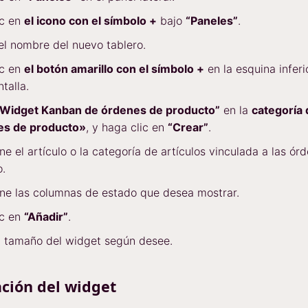
ic en
el icono con el símbolo +
bajo
“Paneles”
.
el nombre del nuevo tablero.
ic en
el botón amarillo con el símbolo +
en la esquina infer
talla.
“Widget Kanban de órdenes de producto”
en la
categoría
s de producto»
, y haga clic en
“Crear”
.
ne el artículo o la categoría de artículos vinculada a las ór
.
ne las columnas de estado que desea mostrar.
ic en
“Añadir”
.
l tamaño del widget según desee.
ción del widget