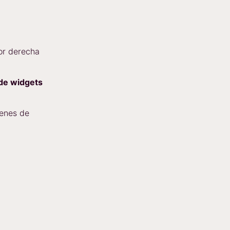
ior derecha
 de widgets
denes de