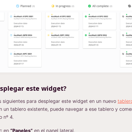
splegar este widget?
s siguientes para desplegar este widget en un nuevo
tabler
n un tablero existente, puede navegar a ese tablero y come
o nº 4.
ic en
“Paneles”
en el panel lateral.