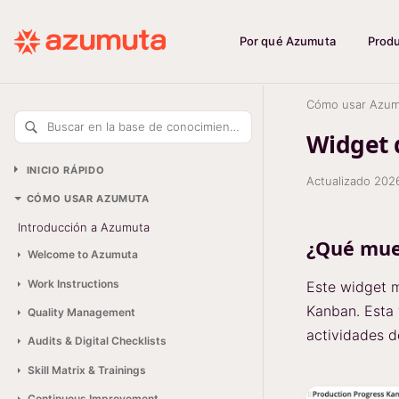
Por qué Azumuta
Prod
Cómo usar Azum
Buscar en la base de conocimiento
Widget 
INICIO RÁPIDO
Actualizado
202
CÓMO USAR AZUMUTA
Introducción a Azumuta
¿Qué mue
Welcome to Azumuta
Work Instructions
Este widget m
Kanban. Esta 
Quality Management
actividades d
Audits & Digital Checklists
Skill Matrix & Trainings
Continuous Improvement