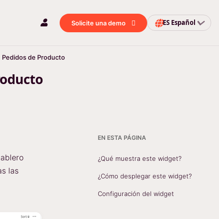
ES
Español
Solicite una demo
 Pedidos de Producto
roducto
EN ESTA PÁGINA
tablero
¿Qué muestra este widget?
as las
¿Cómo desplegar este widget?
Configuración del widget