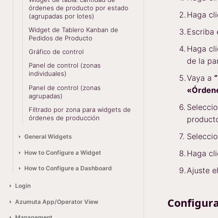
órdenes de producto por estado
Haga cl
(agrupadas por lotes)
Widget de Tablero Kanban de
Escriba 
Pedidos de Producto
Haga cl
Gráfico de control
de la pan
Panel de control (zonas
individuales)
Vaya a
Panel de control (zonas
«Órdene
agrupadas)
Seleccio
Filtrado por zona para widgets de
órdenes de producción
producto
Seleccio
General Widgets
Haga cl
How to Configure a Widget
How to Configure a Dashboard
Ajuste e
Login
Configura
Azumuta App/Operator View
Management