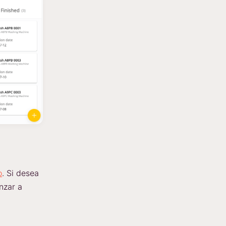
o
. Si desea
nzar a