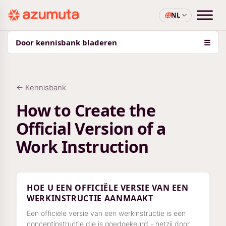
NL
Door kennisbank bladeren
☰
← Kennisbank
How to Create the
Official Version of a
Work Instruction
HOE U EEN OFFICIËLE VERSIE VAN EEN
WERKINSTRUCTIE AANMAAKT
Een officiële versie van een werkinstructie is een
conceptinstructie die is goedgekeurd - hetzij door