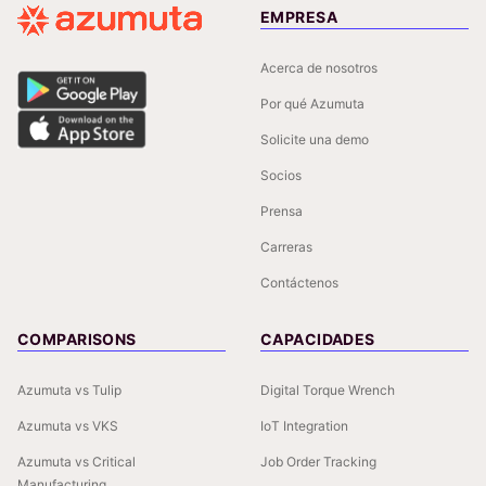
EMPRESA
Acerca de nosotros
Por qué Azumuta
Solicite una demo
Socios
Prensa
Carreras
Contáctenos
COMPARISONS
CAPACIDADES
Azumuta vs Tulip
Digital Torque Wrench
Azumuta vs VKS
IoT Integration
Azumuta vs Critical
Job Order Tracking
Manufacturing