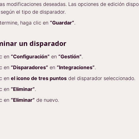
las modificaciones deseadas. Las opciones de edición dispo
 según el tipo de disparador.
termine, haga clic en
“Guardar”
.
minar un disparador
ic en
“Configuración”
en
“Gestión”
.
ic en
“Disparadores”
en
“Integraciones”
.
ic en
el icono de tres puntos
del disparador seleccionado.
ic en
“Eliminar”
.
ic en
“Eliminar”
de nuevo.