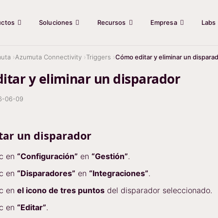
uctos
Soluciones
Recursos
Empresa
Labs
uta
Azumuta Connectivity
Triggers
Cómo editar y eliminar un dispara
itar y eliminar un disparador
6-06-09
tar un disparador
ic en
“Configuración”
en
“Gestión”
.
ic en
“Disparadores”
en
“Integraciones”
.
ic en
el icono de tres puntos
del disparador seleccionado.
ic en
“Editar”
.