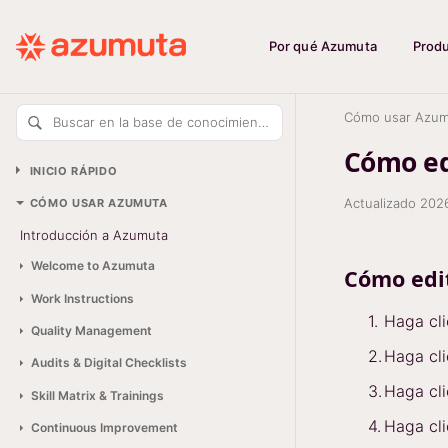
Por qué Azumuta
Prod
Cómo usar Azum
Buscar en la base de conocimiento
Cómo ed
INICIO RÁPIDO
Actualizado
202
CÓMO USAR AZUMUTA
Introducción a Azumuta
Welcome to Azumuta
Cómo edi
Work Instructions
Haga cl
Quality Management
Haga cl
Audits & Digital Checklists
Haga cl
Skill Matrix & Trainings
Haga cl
Continuous Improvement