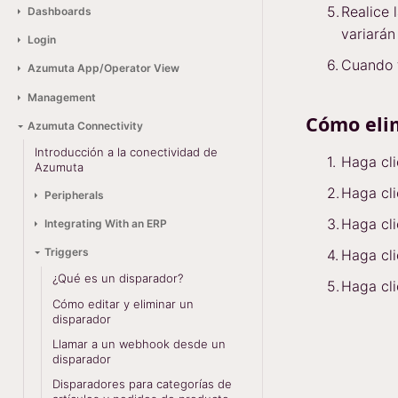
Realice 
Dashboards
variarán
Login
Cuando 
Azumuta App/Operator View
Management
Cómo eli
Azumuta Connectivity
Introducción a la conectividad de
Haga cl
Azumuta
Haga cl
Peripherals
Haga cl
Integrating With an ERP
Triggers
Haga cl
¿Qué es un disparador?
Haga cl
Cómo editar y eliminar un
disparador
Llamar a un webhook desde un
disparador
Disparadores para categorías de