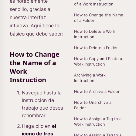
es notablemente
of a Work Instruction
sencillo, gracias a
How to Change the Name
nuestra interfaz
of a Folder
intuitiva. Aquí tiene lo
How to Delete a Work
básico que debe saber:
Instruction
How to Delete a Folder
How to Change
How to Copy and Paste a
the Name of a
Work Instruction
Work
Archiving a Work
Instruction
Instruction
How to Archive a Folder
Navegue hasta la
instrucción de
How to Unarchive a
trabajo que desea
Folder
renombrar.
How to Assign a Tag to a
Work Instruction
Haga clic en
el
icono de tres
How to Assign a Tag to a