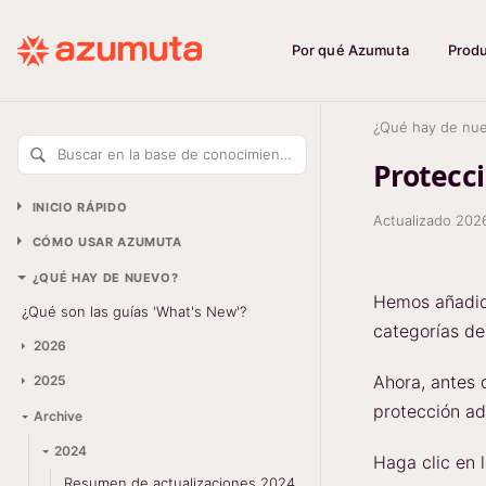
Por qué Azumuta
Prod
¿Qué hay de nu
Buscar en la base de conocimiento
Protecci
INICIO RÁPIDO
Actualizado
202
CÓMO USAR AZUMUTA
¿QUÉ HAY DE NUEVO?
Hemos añadido
¿Qué son las guías 'What's New'?
categorías de
2026
Ahora, antes 
2025
protección ad
Archive
2024
Haga clic en 
Resumen de actualizaciones 2024