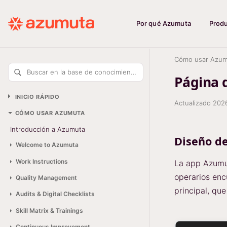
Por qué Azumuta
Prod
Cómo usar Azum
Buscar en la base de conocimiento
Página 
INICIO RÁPIDO
Actualizado
202
CÓMO USAR AZUMUTA
Introducción a Azumuta
Diseño de
Welcome to Azumuta
Work Instructions
La app Azumut
operarios enc
Quality Management
principal, qu
Audits & Digital Checklists
Skill Matrix & Trainings
Continuous Improvement