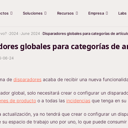
uctos
Soluciones
Recursos
Empresa
Labs
evo?
2024
June 2024
Disparadores globales para categorías de artícul
ores globales para categorías de ar
6-06-24
ema de
disparadores
acaba de recibir una nueva funcionalid
ador global, solo necesitará crear o configurar un disparad
enes de producto
o a todas las
incidencias
que tenga en su 
a actualización, ya no tendrá que crear o configurar un dis
 su espacio de trabajo uno por uno, lo que puede consumi