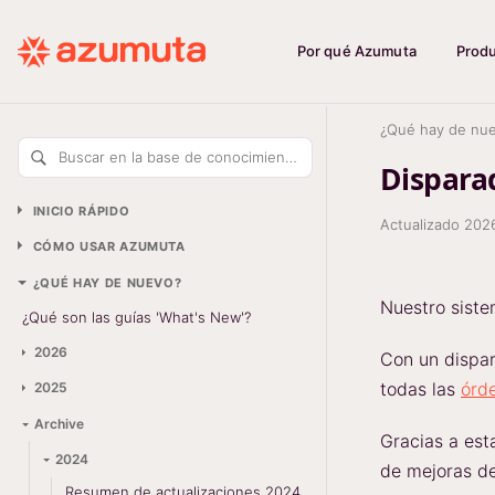
Por qué Azumuta
Prod
¿Qué hay de nu
Buscar en la base de conocimiento
Disparad
INICIO RÁPIDO
Actualizado
202
CÓMO USAR AZUMUTA
¿QUÉ HAY DE NUEVO?
Nuestro sist
¿Qué son las guías 'What's New'?
2026
Con un dispar
todas las
órd
2025
Archive
Gracias a est
2024
de mejoras de
Resumen de actualizaciones 2024