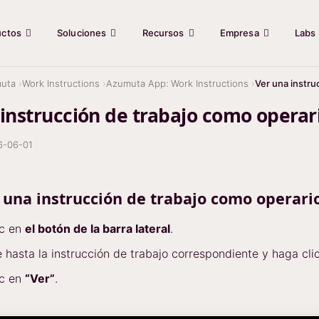
uctos
Soluciones
Recursos
Empresa
Labs
uta
Work Instructions
Azumuta App: Work Instructions
Ver una instru
instrucción de trabajo como operar
6-06-01
una instrucción de trabajo como operari
ic en
el botón de la barra lateral
.
hasta la instrucción de trabajo correspondiente y haga clic 
ic en
“Ver”
.