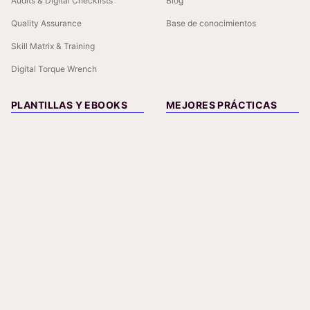
Audits & Digital Checklists
Blog
Quality Assurance
Base de conocimientos
Skill Matrix & Training
Digital Torque Wrench
PLANTILLAS Y EBOOKS
MEJORES PRÁCTICAS
5S Audit Checklist
Boosting Compliance with Digital
Tools
8D Report Template
Mastering Quality Standards
5 Whys Template
Training
Skills Matrix Template
CAPA Documentation: Building a
Reliable Trail
Gemba Walk Checklist
Quality Management in Industry
4.0