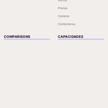
Socios
Prensa
Carreras
Contáctenos
COMPARISONS
CAPACIDADES
Azumuta vs Tulip
Digital Torque Wrench
Azumuta vs VKS
IoT Integration
Azumuta vs Critical
Job Order Tracking
Manufacturing
Kitting Software
Azumuta vs Dozuki
Manufacturing Traveler
Azumuta vs Operations1
Azumuta vs Poka
Azumuta vs SwipeGuide