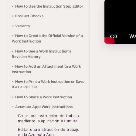
How to Use the Instruction Step Editor
Product Checks
Variants
How to Create the Official Version of a
Work Instruction
How to See a Work Instruction's
Revision History
How to Add an Attachment to a Work
Instruction
How to Print a Work Instruction or Save
it as a PDF File
How to Share a Work Instruction
Azumuta App: Work Instructions
Crear una instrucción de trabajo
mediante la aplicación Azumuta
Editar una instrucción de trabajo
en la Azumuta App