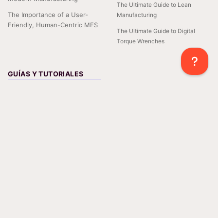
The Ultimate Guide to Lean
The Importance of a User-
Manufacturing
Friendly, Human-Centric MES
The Ultimate Guide to Digital
Torque Wrenches
GUÍAS Y TUTORIALES
How to Connect a Dymo Label
Printer to Azumuta
Creating Digital Work Instructions
with AI and Azumuta
How to Integrate Calipers into
your Digital Work Instructions