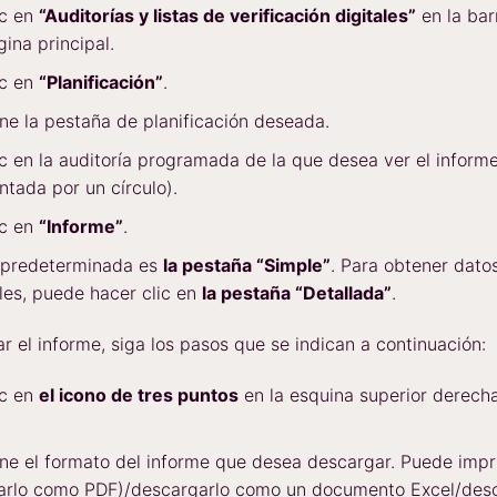
ic en
“Auditorías y listas de verificación digitales”
en la barr
gina principal.
ic en
“Planificación”
.
ne la pestaña de planificación deseada.
c en la auditoría programada de la que desea ver el inform
ntada por un círculo).
ic en
“Informe”
.
a predeterminada es
la pestaña “Simple”
. Para obtener dato
les, puede hacer clic en
la pestaña “Detallada”
.
r el informe, siga los pasos que se indican a continuación:
ic en
el icono de tres puntos
en la esquina superior derecha
ne el formato del informe que desea descargar. Puede impri
arlo como PDF)/descargarlo como un documento Excel/desc