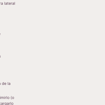
a lateral
e
s
 de la
mirlo (o
argarlo