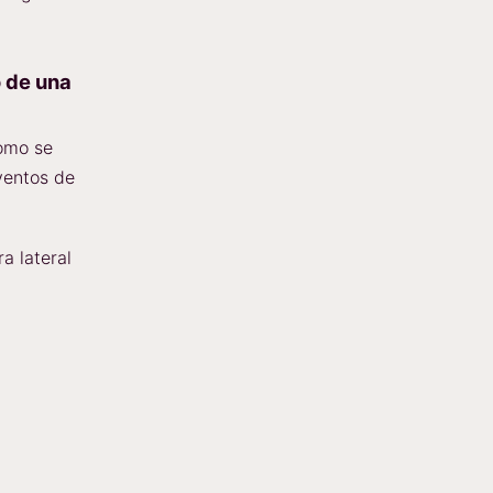
o de una
omo se
ventos de
a lateral