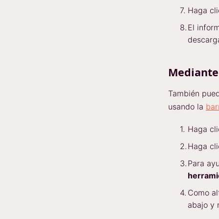
Haga cl
El infor
descarg
Mediante
También pued
usando la
bar
Haga cl
Haga cl
Para ayu
herramie
Como al
abajo y 