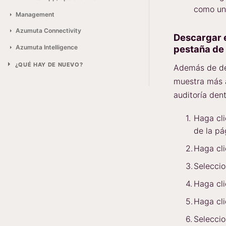
como u
Management
Azumuta Connectivity
Descargar e
Azumuta Intelligence
pestaña de 
¿QUÉ HAY DE NUEVO?
Además de de
muestra más a
auditoría den
Haga cl
de la pá
Haga cl
Seleccio
Haga cl
Haga cl
Seleccio