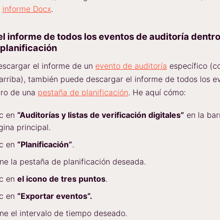
n
informe Docx
.
l informe de todos los eventos de auditoría dentr
planificación
scargar el informe de un
evento de auditoría
específico (c
rriba), también puede descargar el informe de todos los e
tro de una
pestaña de planificación
. He aquí cómo:
ic en
“Auditorías y listas de verificación digitales”
en la barr
gina principal.
ic en
“Planificación”
.
ne la pestaña de planificación deseada.
ic en
el icono de tres puntos
.
ic en
“Exportar eventos”.
ne el intervalo de tiempo deseado.