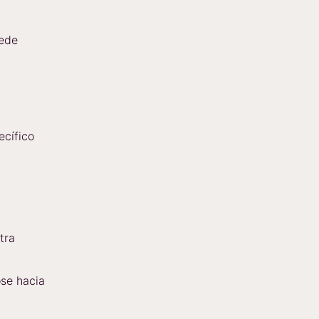
uede
cífico
tra
se hacia