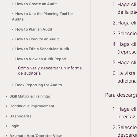
Haga cl
How to Create an Audit
de la pá
How to Use the Planning Tool for
Audits
Haga cl
How to Plan an Audit
Seleccio
How to Execute an Audit
Haga cli
How to Edit a Scheduled Audit
(represe
How to View an Audit Report
Haga cl
Cómo ver y descargar un informe
La vist
de auditoría
adiciona
Docx Reporting for Audits
Para descarga
Skill Matrix & Trainings
Continuous Improvement
Haga cl
interfaz.
Dashboards
Login
Seleccio
descarg
Azumuta App/Operator View