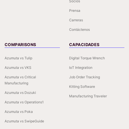
Socios
Prensa
Carreras
Contáctenos
COMPARISONS
CAPACIDADES
Azumuta vs Tulip
Digital Torque Wrench
Azumuta vs VKS
IoT Integration
Azumuta vs Critical
Job Order Tracking
Manufacturing
Kitting Software
Azumuta vs Dozuki
Manufacturing Traveler
Azumuta vs Operations1
Azumuta vs Poka
Azumuta vs SwipeGuide