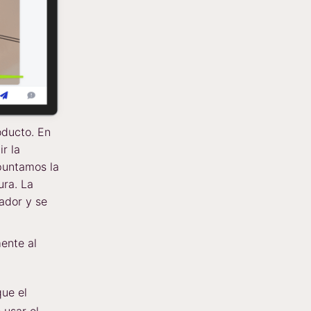
oducto. En
r la
puntamos la
ura. La
ador y se
ente al
que el
 usar el