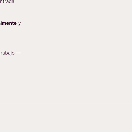
entrada
almente
y
 trabajo —