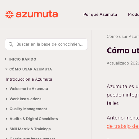
Por qué Azumuta
Prod
Cómo usar Azum
Buscar en la base de conocimiento
Cómo uti
INICIO RÁPIDO
Actualizado
202
CÓMO USAR AZUMUTA
Introducción a Azumuta
Azumuta es un
Welcome to Azumuta
pueden integr
Work Instructions
taller.
Quality Management
Anteriorment
Audits & Digital Checklists
de trabajo d
Skill Matrix & Trainings
Continuous Improvement