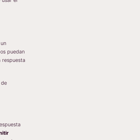
 un
rios puedan
a respuesta
a de
respuesta
itir