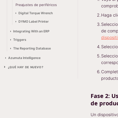
Preajustes de periféricos
comprob
Digital Torque Wrench
Haga cl
DYMO Label Printer
Seleccio
de comp
Integrating With an ERP
disposit
Triggers
Seleccio
The Reporting Database
Seleccio
Azumuta Intelligence
correspo
¿QUÉ HAY DE NUEVO?
Complete
producto
Fase 2: U
de produ
Un dispositiv