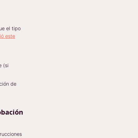
e el tipo
ió este
 (si
ción de
obación
trucciones