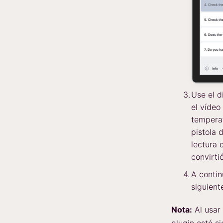
Use el d
el vídeo
tempera
pistola 
lectura 
convirti
A contin
siguient
Nota:
Al usar 
plugin esté s