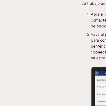
de trabajo en e
Abra el
contacte
de dispo
Vaya al 
para com
periféri
“Conecta
muestra 