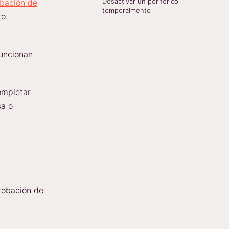
Desactivar un periférico
bación de
temporalmente
o.
uncionan
ompletar
sa o
robación de