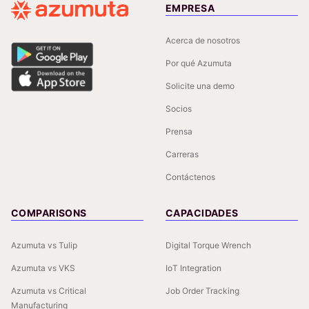
EMPRESA
Acerca de nosotros
Por qué Azumuta
Solicite una demo
Socios
Prensa
Carreras
Contáctenos
COMPARISONS
CAPACIDADES
Azumuta vs Tulip
Digital Torque Wrench
Azumuta vs VKS
IoT Integration
Azumuta vs Critical
Job Order Tracking
Manufacturing