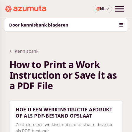
NL
Door kennisbank bladeren
☰
← Kennisbank
How to Print a Work
Instruction or Save it as
a PDF File
HOE U EEN WERKINSTRUCTIE AFDRUKT
OF ALS PDF-BESTAND OPSLAAT
Zo drukt u een werkinstructie af of slaat u deze op
als PDF-bestand: