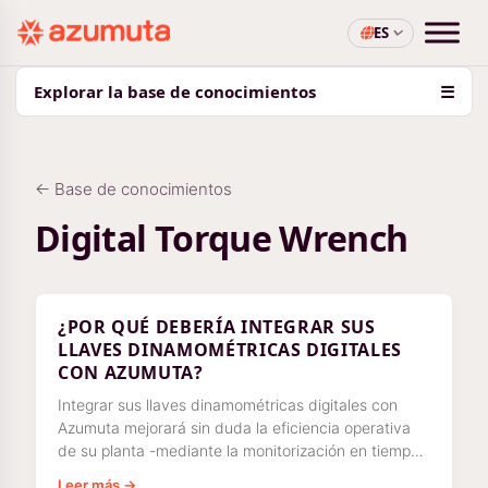
ES
Explorar la base de conocimientos
☰
← Base de conocimientos
Digital Torque Wrench
¿POR QUÉ DEBERÍA INTEGRAR SUS
LLAVES DINAMOMÉTRICAS DIGITALES
CON AZUMUTA?
Integrar sus llaves dinamométricas digitales con
Azumuta mejorará sin duda la eficiencia operativa
de su planta -mediante la monitorización en tiempo
real del par y
Leer más →