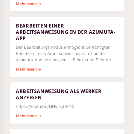
Werkers.
Mehr lesen →
BEARBEITEN EINER
ARBEITSANWEISUNG IN DER AZUMUTA-
APP
Der Bearbeitungsmodus ermöglicht berechtigten
Benutzern, eine Arbeitsanweisung direkt in der
Azumuta-App anzupassen — Blöcke und Schritte
umzubenennen, die Struktur umzugestalten und
Mehr lesen →
visuelle Inhalte anzufügen — wobei die Änderungen
im Entwurf der Arbeitsanweisung übernommen
werden.
ARBEITSANWEISUNG ALS WERKER
ANZEIGEN
https://youtu.be/fJHyjecbPN0
Mehr lesen →