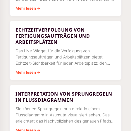
vorhandener Dokumentation und
Mehr lesen →
ECHTZEITVERFOLGUNG VON
FERTIGUNGSAUFTRÄGEN UND
ARBEITSPLÄTZEN
Das Live-Widget für die Verfolgung von
Fertigungsaufträgen und Arbeitsplätzen bietet
Echtzeit-Sichtbarkeit für jeden Arbeitsplatz: den
aktiven Produktauftrag, die aktuell bearbeitete
Mehr lesen →
Arbeitsanweisung sowie Details in Echtzeit zu
Zeitangaben, Benutzern und Fortschritt.
INTERPRETATION VON SPRUNGREGELN
IN FLUSSDIAGRAMMEN
Sie können Sprungregeln nun direkt in einem
Flussdiagramm in Azumuta visualisiert sehen. Das
erleichtert das Nachvollziehen des genauen Pfads,
den eine Arbeitsanweisung nimmt.
Mehr lesen →