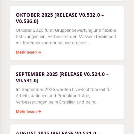
Freigabetermine für Arbeitsanweisungen ein.
OKTOBER 2025 [RELEASE V0.532.0 –
V0.536.0]
Oktober 2025 führt Gruppenbewertung und flexible
Schulungen ein, verbessert den Massen-Teileimport
mit Kategoriezuordnung und ergänzt
Regelbedingungen mit Mehrfachauswahl sowie
Mehr lesen →
Mindestabdeckungsziele in der Skill Matrix.
SEPTEMBER 2025 [RELEASE V0.524.0 –
V0.531.0]
Im September 2025 werden Live-Sichtbarkeit für
Arbeitsstationen und Produktaufträge,
Verbesserungen beim Erstellen und beim
Versionsvergleich, neue Filter für Produktaufträge
Mehr lesen →
sowie Verbesserungen der Benutzerfreundlichkeit in
der gesamten App eingeführt.
AUGUST 2025 [RELEASE V0.521.0 –