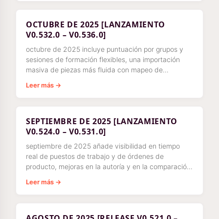
lanzamiento programadas para las instrucciones de
trabajo.
OCTUBRE DE 2025 [LANZAMIENTO
V0.532.0 – V0.536.0]
octubre de 2025 incluye puntuación por grupos y
sesiones de formación flexibles, una importación
masiva de piezas más fluida con mapeo de
categorías, además de condiciones de reglas de
Leer más →
opción múltiple y objetivos mínimos de cobertura de
competencias en la Matriz de competencias.
SEPTIEMBRE DE 2025 [LANZAMIENTO
V0.524.0 – V0.531.0]
septiembre de 2025 añade visibilidad en tiempo
real de puestos de trabajo y de órdenes de
producto, mejoras en la autoría y en la comparación
de versiones, nuevos filtros de órdenes de producto
Leer más →
y mejoras de usabilidad en toda la aplicación.
AGOSTO DE 2025 [RELEASE V0.521.0 –